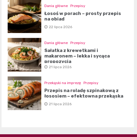
Dania główne
Przepisy
Łosoś w porach – prosty przepis
na obiad
22 lipca 2026
Dania główne
Przepisy
Sałatka z krewetkami i
makaronem – lekka i sycąca
propozycja
21 lipca 2026
Przekąski na imprezę
Przepisy
Przepis na roladę szpinakową z
łososiem – efektowna przekąska
21 lipca 2026