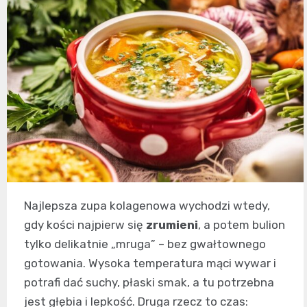
Najlepsza zupa kolagenowa wychodzi wtedy,
gdy kości najpierw się
zrumieni
, a potem bulion
tylko delikatnie „mruga” – bez gwałtownego
gotowania. Wysoka temperatura mąci wywar i
potrafi dać suchy, płaski smak, a tu potrzebna
jest głębia i lepkość. Druga rzecz to czas: