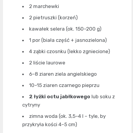
2 marchewki
2 pietruszki (korzeń)
kawałek selera (ok. 150–200 g)
1 por (biała część + jasnozielona)
4 ząbki czosnku (lekko zgniecione)
2 liście laurowe
6–8 ziaren ziela angielskiego
10–15 ziaren czarnego pieprzu
2 łyżki octu jabłkowego
lub soku z
cytryny
zimna woda (ok. 3,5–4 l – tyle, by
przykryła kości 4–5 cm)