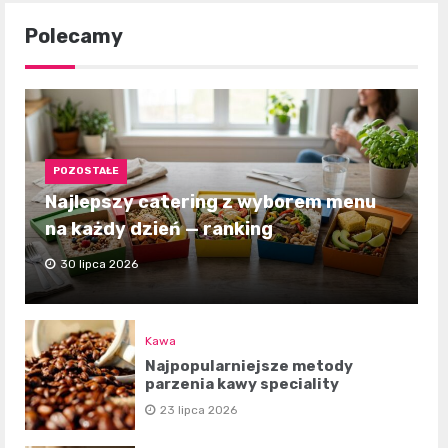
Polecamy
POZOSTAŁE
Najlepszy catering z wyborem menu
na każdy dzień — ranking
30 lipca 2026
Kawa
Najpopularniejsze metody
parzenia kawy speciality
23 lipca 2026