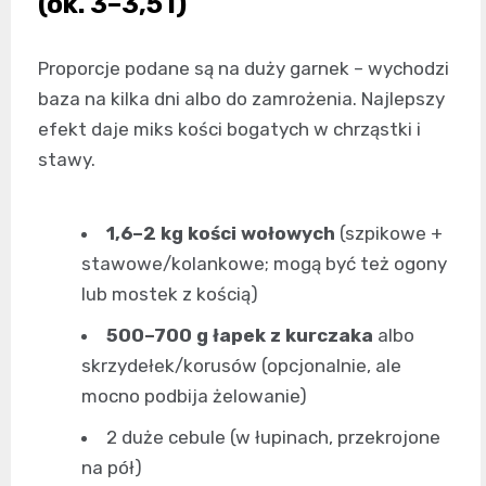
(ok. 3–3,5 l)
Proporcje podane są na duży garnek – wychodzi
baza na kilka dni albo do zamrożenia. Najlepszy
efekt daje miks kości bogatych w chrząstki i
stawy.
1,6–2 kg kości wołowych
(szpikowe +
stawowe/kolankowe; mogą być też ogony
lub mostek z kością)
500–700 g łapek z kurczaka
albo
skrzydełek/korusów (opcjonalnie, ale
mocno podbija żelowanie)
2 duże cebule (w łupinach, przekrojone
na pół)