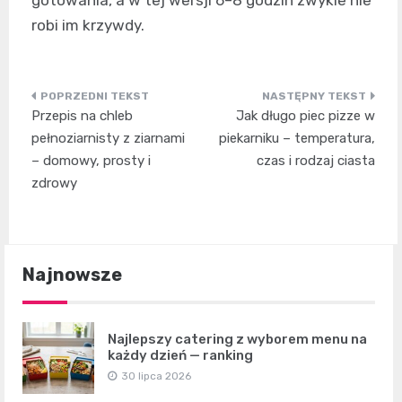
gotowania, a w tej wersji 6–8 godzin zwykle nie
robi im krzywdy.
Nawigacja
Przepis na chleb
Jak długo piec pizze w
wpisu
pełnoziarnisty z ziarnami
piekarniku – temperatura,
– domowy, prosty i
czas i rodzaj ciasta
zdrowy
Najnowsze
Najlepszy catering z wyborem menu na
każdy dzień — ranking
30 lipca 2026