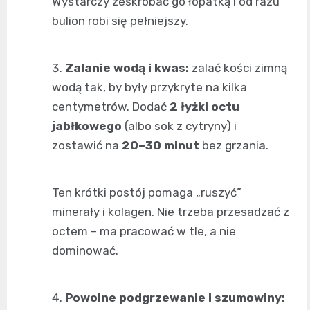
Wystarczy zeskrobać go łopatką i od razu
bulion robi się pełniejszy.
Zalanie wodą i kwas:
zalać kości zimną
wodą tak, by były przykryte na kilka
centymetrów. Dodać
2 łyżki octu
jabłkowego
(albo sok z cytryny) i
zostawić na
20–30 minut
bez grzania.
Ten krótki postój pomaga „ruszyć”
minerały i kolagen. Nie trzeba przesadzać z
octem – ma pracować w tle, a nie
dominować.
Powolne podgrzewanie i szumowiny: