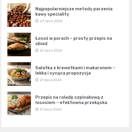
Najpopularniejsze metody parzenia
kawy speciality
23 lipca 2026
Łosoś w porach – prosty przepis na
obiad
22 lipca 2026
Sałatka z krewetkami i makaronem –
lekka i sycąca propozycja
21 lipca 2026
Przepis na roladę szpinakową z
łososiem – efektowna przekąska
21 lipca 2026