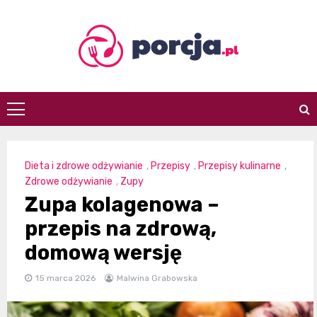
Skip
to
content
porcja.pl
Dieta i zdrowe odżywianie
,
Przepisy
,
Przepisy kulinarne
,
Zdrowe odżywianie
,
Zupy
Zupa kolagenowa –
przepis na zdrową,
domową wersję
15 marca 2026
Malwina Grabowska