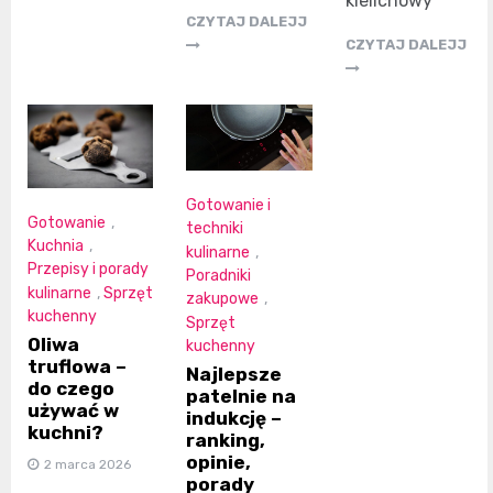
kielichowy
CZYTAJ DALEJJ
CZYTAJ DALEJJ
Gotowanie i
Gotowanie
,
techniki
Kuchnia
,
kulinarne
,
Przepisy i porady
Poradniki
kulinarne
,
Sprzęt
zakupowe
,
kuchenny
Sprzęt
Oliwa
kuchenny
truflowa –
Najlepsze
do czego
patelnie na
używać w
indukcję –
kuchni?
ranking,
opinie,
2 marca 2026
porady