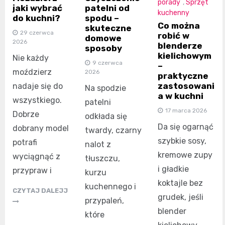
porady
,
Sprzęt
jaki wybrać
patelni od
kuchenny
do kuchni?
spodu –
Co można
skuteczne
29 czerwca
robić w
domowe
2026
blenderze
sposoby
kielichowym
Nie każdy
9 czerwca
–
moździerz
2026
praktyczne
zastosowani
nadaje się do
Na spodzie
a w kuchni
wszystkiego.
patelni
17 marca 2026
Dobrze
odkłada się
Da się ogarnąć
dobrany model
twardy, czarny
szybkie sosy,
potrafi
nalot z
kremowe zupy
wyciągnąć z
tłuszczu,
i gładkie
przypraw i
kurzu
koktajle bez
kuchennego i
CZYTAJ DALEJJ
grudek, jeśli
przypaleń,
blender
które