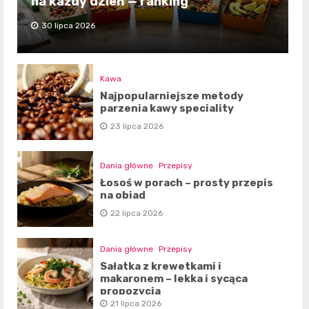
na każdy dzień — ranking
30 lipca 2026
Kawa
Najpopularniejsze metody
parzenia kawy speciality
23 lipca 2026
Dania główne
Przepisy
Łosoś w porach – prosty przepis
na obiad
22 lipca 2026
Dania główne
Przepisy
Sałatka z krewetkami i
makaronem – lekka i sycąca
propozycja
21 lipca 2026