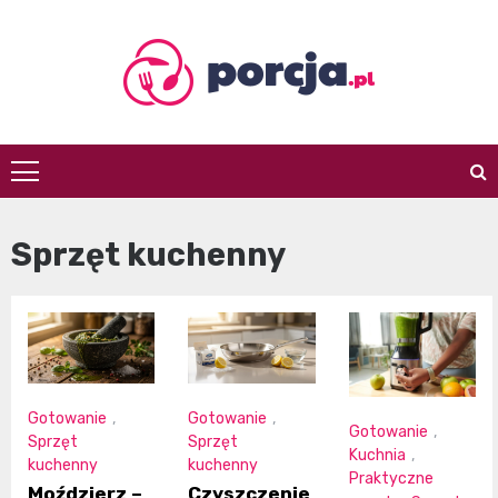
Skip
to
content
porcja.pl
Sprzęt kuchenny
Gotowanie
,
Gotowanie
,
Gotowanie
,
Sprzęt
Sprzęt
Kuchnia
,
kuchenny
kuchenny
Praktyczne
Moździerz –
Czyszczenie