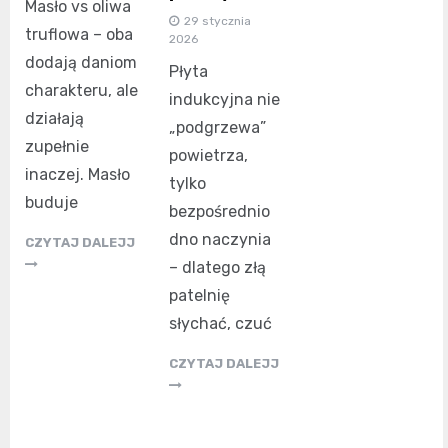
Masło vs oliwa
29 stycznia
truflowa – oba
2026
dodają daniom
Płyta
charakteru, ale
indukcyjna nie
działają
„podgrzewa”
zupełnie
powietrza,
inaczej. Masło
tylko
buduje
bezpośrednio
dno naczynia
CZYTAJ DALEJJ
– dlatego złą
patelnię
słychać, czuć
CZYTAJ DALEJJ