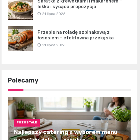
Sałatka z krewetkami i makaronem –
lekka i sycąca propozycja
21 lipca 2026
Przepis na roladę szpinakową z
łososiem – efektowna przekąska
21 lipca 2026
Polecamy
POZOSTAŁE
Najlepszy catering z wyborem menu