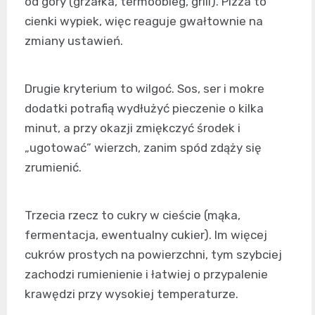
od góry (grzałka, termoobieg, grill). Pizza to
cienki wypiek, więc reaguje gwałtownie na
zmiany ustawień.
Drugie kryterium to wilgoć. Sos, ser i mokre
dodatki potrafią wydłużyć pieczenie o kilka
minut, a przy okazji zmiękczyć środek i
„ugotować” wierzch, zanim spód zdąży się
zrumienić.
Trzecia rzecz to cukry w cieście (mąka,
fermentacja, ewentualny cukier). Im więcej
cukrów prostych na powierzchni, tym szybciej
zachodzi rumienienie i łatwiej o przypalenie
krawędzi przy wysokiej temperaturze.