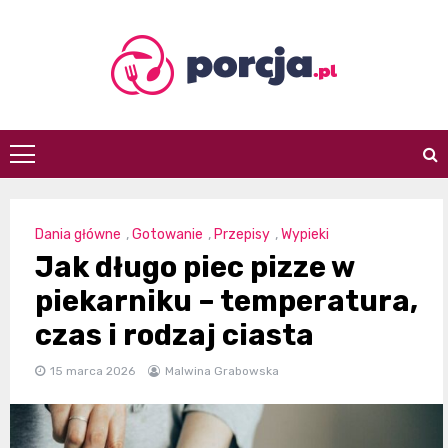
Skip
to
content
porcja.pl
Dania główne
,
Gotowanie
,
Przepisy
,
Wypieki
Jak długo piec pizze w
piekarniku – temperatura,
czas i rodzaj ciasta
15 marca 2026
Malwina Grabowska