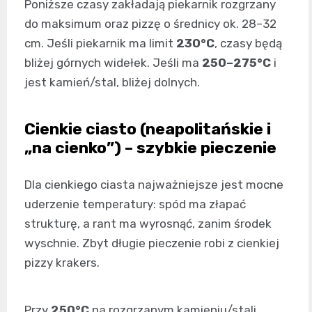
Poniższe czasy zakładają piekarnik rozgrzany
do maksimum oraz pizzę o średnicy ok. 28–32
cm. Jeśli piekarnik ma limit
230°C
, czasy będą
bliżej górnych widełek. Jeśli ma
250–275°C
i
jest kamień/stal, bliżej dolnych.
Cienkie ciasto (neapolitańskie i
„na cienko”) – szybkie pieczenie
Dla cienkiego ciasta najważniejsze jest mocne
uderzenie temperatury: spód ma złapać
strukturę, a rant ma wyrosnąć, zanim środek
wyschnie. Zbyt długie pieczenie robi z cienkiej
pizzy krakers.
Przy
250°C
na rozgrzanym kamieniu/stali