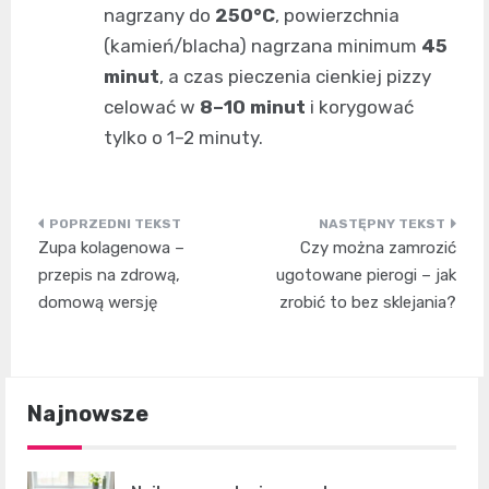
nagrzany do
250°C
, powierzchnia
(kamień/blacha) nagrzana minimum
45
minut
, a czas pieczenia cienkiej pizzy
celować w
8–10 minut
i korygować
tylko o 1–2 minuty.
Nawigacja
Zupa kolagenowa –
Czy można zamrozić
wpisu
przepis na zdrową,
ugotowane pierogi – jak
domową wersję
zrobić to bez sklejania?
Najnowsze