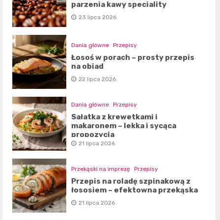
parzenia kawy speciality
23 lipca 2026
Dania główne
Przepisy
Łosoś w porach – prosty przepis
na obiad
22 lipca 2026
Dania główne
Przepisy
Sałatka z krewetkami i
makaronem – lekka i sycąca
propozycja
21 lipca 2026
Przekąski na imprezę
Przepisy
Przepis na roladę szpinakową z
łososiem – efektowna przekąska
21 lipca 2026