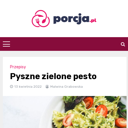
Skip
to
content
porcja.pl
Przepisy
Pyszne zielone pesto
13 kwietnia 2022
Malwina Grabowska