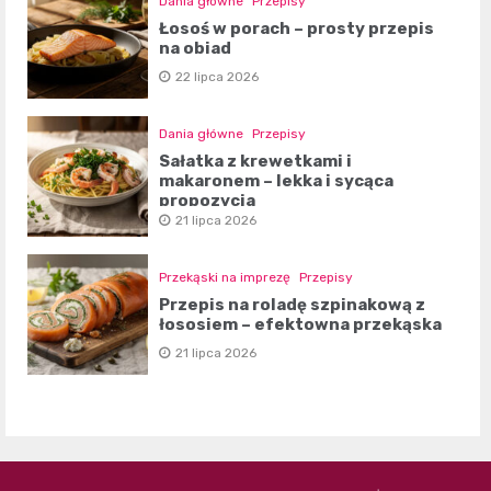
Dania główne
Przepisy
Łosoś w porach – prosty przepis
na obiad
22 lipca 2026
Dania główne
Przepisy
Sałatka z krewetkami i
makaronem – lekka i sycąca
propozycja
21 lipca 2026
Przekąski na imprezę
Przepisy
Przepis na roladę szpinakową z
łososiem – efektowna przekąska
21 lipca 2026