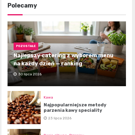
Polecamy
POZOSTAŁE
Najlepszy catering z wyborem menu
na każdy dzień — ranking
30 lipca 2026
Kawa
Najpopularniejsze metody
parzenia kawy speciality
23 lipca 2026