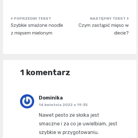
Nawigacja
Szybkie smażone noodle
Czym zastąpić mięso w
wpisu
z mięsem mielonym
diecie?
1 komentarz
Dominika
pisze:
14 kwietnia 2022 o 19:35
Nawet pesto ze słoika jest
smaczne i za co je uwielbiam, jest
szybkie w przygotowaniu.