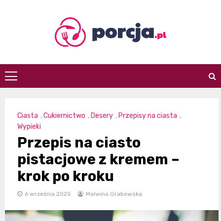
Skip
to
content
porcja.pl
Ciasta
,
Cukiernictwo
,
Desery
,
Przepisy na ciasta
,
Wypieki
Przepis na ciasto
pistacjowe z kremem –
krok po kroku
6 września 2025
Malwina Grabowska