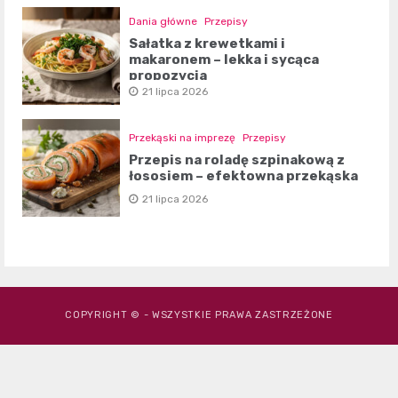
Dania główne
Przepisy
Sałatka z krewetkami i
makaronem – lekka i sycąca
propozycja
21 lipca 2026
Przekąski na imprezę
Przepisy
Przepis na roladę szpinakową z
łososiem – efektowna przekąska
21 lipca 2026
COPYRIGHT © - WSZYSTKIE PRAWA ZASTRZEŻONE