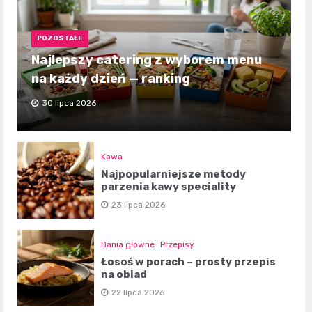
POZOSTAŁE
Najlepszy catering z wyborem menu
na każdy dzień — ranking
30 lipca 2026
Kawa
Najpopularniejsze metody
parzenia kawy speciality
23 lipca 2026
Dania główne
Przepisy
Łosoś w porach – prosty przepis
na obiad
22 lipca 2026