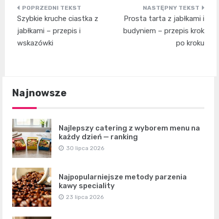
Nawigacja
Szybkie kruche ciastka z
Prosta tarta z jabłkami i
wpisu
jabłkami – przepis i
budyniem – przepis krok
wskazówki
po kroku
Najnowsze
Najlepszy catering z wyborem menu na
każdy dzień — ranking
30 lipca 2026
Najpopularniejsze metody parzenia
kawy speciality
23 lipca 2026