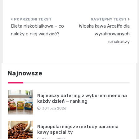
Nawigacja
Dieta niskobiałkowa – co
Włoska kawa Arcaffe dla
wpisu
należy o niej wiedzieć?
wyrafinowanych
smakoszy
Najnowsze
Najlepszy catering z wyborem menu na
każdy dzień — ranking
30 lipca 2026
Najpopularniejsze metody parzenia
kawy speciality