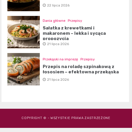
22 lipca 2026
Dania główne
Przepisy
Sałatka z krewetkami i
makaronem – lekka i sycąca
propozycja
21 lipca 2026
Przekąski na imprezę
Przepisy
Przepis na roladę szpinakową z
łososiem – efektowna przekąska
21 lipca 2026
COPYRIGHT © - WSZYSTKIE PRAWA ZASTRZEŻONE