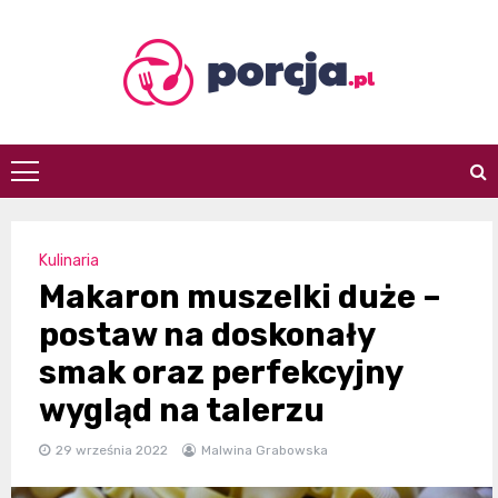
Skip
to
content
porcja.pl
Kulinaria
Makaron muszelki duże –
postaw na doskonały
smak oraz perfekcyjny
wygląd na talerzu
29 września 2022
Malwina Grabowska