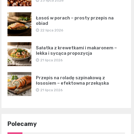
23 lipca 2026
Łosoś w porach – prosty przepis na
obiad
22 lipca 2026
Sałatka z krewetkami i makaronem –
lekka i sycąca propozycja
21 lipca 2026
Przepis na roladę szpinakową z
łososiem – efektowna przekąska
21 lipca 2026
Polecamy