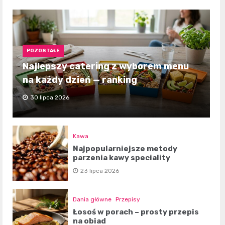
POZOSTAŁE
Najlepszy catering z wyborem menu
na każdy dzień — ranking
30 lipca 2026
Kawa
Najpopularniejsze metody
parzenia kawy speciality
23 lipca 2026
Dania główne
Przepisy
Łosoś w porach – prosty przepis
na obiad