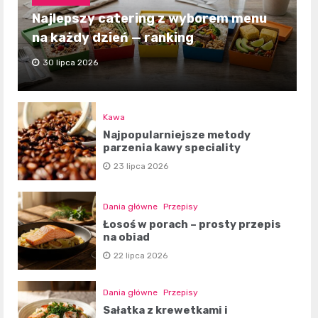
Najlepszy catering z wyborem menu
na każdy dzień — ranking
30 lipca 2026
Kawa
Najpopularniejsze metody
parzenia kawy speciality
23 lipca 2026
Dania główne
Przepisy
Łosoś w porach – prosty przepis
na obiad
22 lipca 2026
Dania główne
Przepisy
Sałatka z krewetkami i