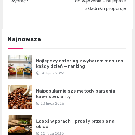
wpisu
wybrać?
do wędzenia – najlepsze
składniki i proporcje
Najnowsze
Najlepszy catering z wyborem menu na
każdy dzień — ranking
30 lipca 2026
Najpopularniejsze metody parzenia
kawy speciality
23 lipca 2026
Łosoś w porach – prosty przepis na
obiad
22 lipca 2026