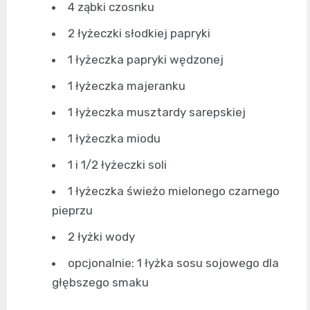
4 ząbki czosnku
2 łyżeczki słodkiej papryki
1 łyżeczka papryki wędzonej
1 łyżeczka majeranku
1 łyżeczka musztardy sarepskiej
1 łyżeczka miodu
1 i 1/2 łyżeczki soli
1 łyżeczka świeżo mielonego czarnego
pieprzu
2 łyżki wody
opcjonalnie: 1 łyżka sosu sojowego dla
głębszego smaku