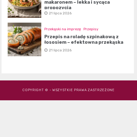
makaronem – lekka i sycąca
propozycja
21 lipca 2026
Przekąski na imprezę
Przepisy
Przepis na roladę szpinakową z
łososiem – efektowna przekąska
21 lipca 2026
COPYRIGHT © - WSZYSTKIE PRAWA ZASTRZEŻONE