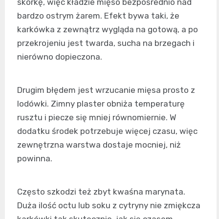
skórkę, więc kładzie mięso bezpośrednio nad
bardzo ostrym żarem. Efekt bywa taki, że
karkówka z zewnątrz wygląda na gotową, a po
przekrojeniu jest twarda, sucha na brzegach i
nierówno dopieczona.
Drugim błędem jest wrzucanie mięsa prosto z
lodówki. Zimny plaster obniża temperaturę
rusztu i piecze się mniej równomiernie. W
dodatku środek potrzebuje więcej czasu, więc
zewnętrzna warstwa dostaje mocniej, niż
powinna.
Często szkodzi też zbyt kwaśna marynata.
Duża ilość octu lub soku z cytryny nie zmiękcza
karkówki tak skutecznie, jak się czasem