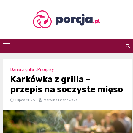
Skip
to
content
porcja.pl
Dania z grilla
,
Przepisy
Karkówka z grilla –
przepis na soczyste mięso
1 lipca 2026
Malwina Grabowska