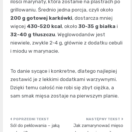
ilości marynaty, która zostanie na plastrach po
grillowaniu. Średnio jedna porcja, czyli około
200 g gotowej karkówki
, dostarcza mniej
więcej
430-520 kcal
, około
30-35 g białka
i
32-40 g tłuszczu
. Węglowodanów jest
niewiele, zwykle 2-4 g, głównie z dodatku cebuli
i miodu w marynacie.
To danie sycące i konkretne, dlatego najlepiej
zestawić je z lekkimi dodatkami warzywnymi.
Dzięki temu całość nie robi się zbyt ciężka, a
sam smak mięsa zostaje na pierwszym planie.
Nawigacja
Sól do peklowania – jaką
Jak zamarynować mięso