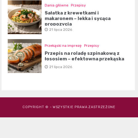
Dania główne
Przepisy
Sałatka z krewetkami i
makaronem – lekka i sycąca
propozycja
21 lipca 2026
Przekąski na imprezę
Przepisy
Przepis na roladę szpinakową z
łososiem – efektowna przekąska
21 lipca 2026
COPYRIGHT © - WSZYSTKIE PRAWA ZASTRZEŻONE