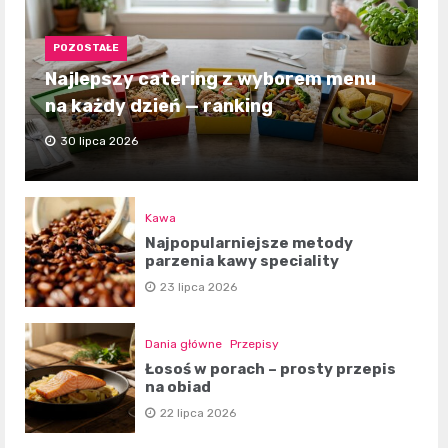
POZOSTAŁE
Najlepszy catering z wyborem menu
na każdy dzień — ranking
30 lipca 2026
Kawa
Najpopularniejsze metody
parzenia kawy speciality
23 lipca 2026
Dania główne
Przepisy
Łosoś w porach – prosty przepis
na obiad
22 lipca 2026