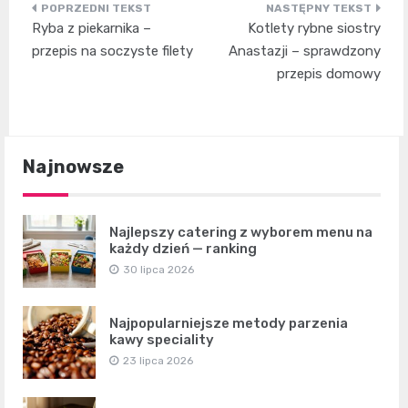
Nawigacja
Ryba z piekarnika –
Kotlety rybne siostry
wpisu
przepis na soczyste filety
Anastazji – sprawdzony
przepis domowy
Najnowsze
Najlepszy catering z wyborem menu na
każdy dzień — ranking
30 lipca 2026
Najpopularniejsze metody parzenia
kawy speciality
23 lipca 2026