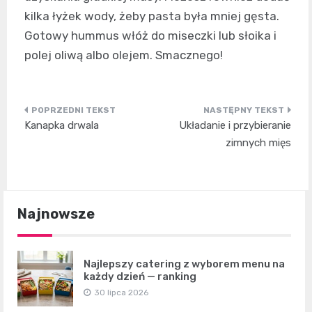
kilka łyżek wody, żeby pasta była mniej gęsta.
Gotowy hummus włóż do miseczki lub słoika i
polej oliwą albo olejem. Smacznego!
Nawigacja
Kanapka drwala
Układanie i przybieranie
wpisu
zimnych mięs
Najnowsze
Najlepszy catering z wyborem menu na
każdy dzień — ranking
30 lipca 2026