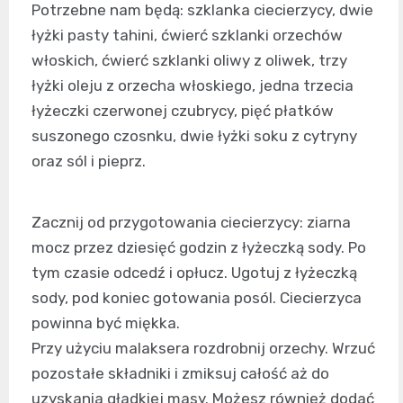
Potrzebne nam będą: szklanka ciecierzycy, dwie
łyżki pasty tahini, ćwierć szklanki orzechów
włoskich, ćwierć szklanki oliwy z oliwek, trzy
łyżki oleju z orzecha włoskiego, jedna trzecia
łyżeczki czerwonej czubrycy, pięć płatków
suszonego czosnku, dwie łyżki soku z cytryny
oraz sól i pieprz.
Zacznij od przygotowania ciecierzycy: ziarna
mocz przez dziesięć godzin z łyżeczką sody. Po
tym czasie odcedź i opłucz. Ugotuj z łyżeczką
sody, pod koniec gotowania posól. Ciecierzyca
powinna być miękka.
Przy użyciu malaksera rozdrobnij orzechy. Wrzuć
pozostałe składniki i zmiksuj całość aż do
uzyskania gładkiej masy. Możesz również dodać