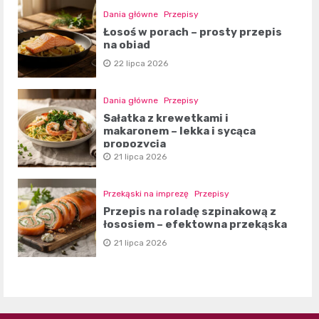
Dania główne
Przepisy
Łosoś w porach – prosty przepis
na obiad
22 lipca 2026
Dania główne
Przepisy
Sałatka z krewetkami i
makaronem – lekka i sycąca
propozycja
21 lipca 2026
Przekąski na imprezę
Przepisy
Przepis na roladę szpinakową z
łososiem – efektowna przekąska
21 lipca 2026