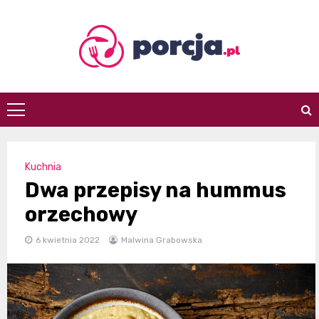
Skip
to
content
porcja.pl
Kuchnia
Dwa przepisy na hummus
orzechowy
6 kwietnia 2022
Malwina Grabowska