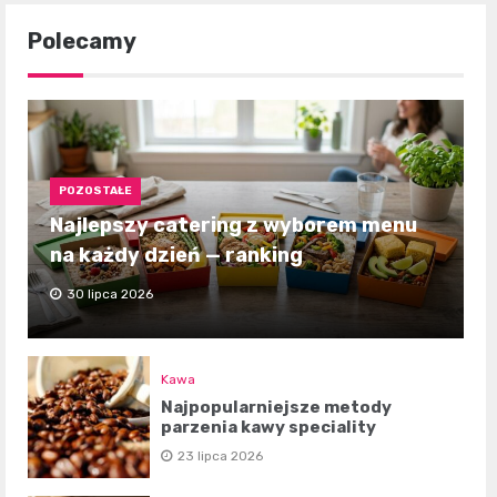
Polecamy
POZOSTAŁE
Najlepszy catering z wyborem menu
na każdy dzień — ranking
30 lipca 2026
Kawa
Najpopularniejsze metody
parzenia kawy speciality
23 lipca 2026