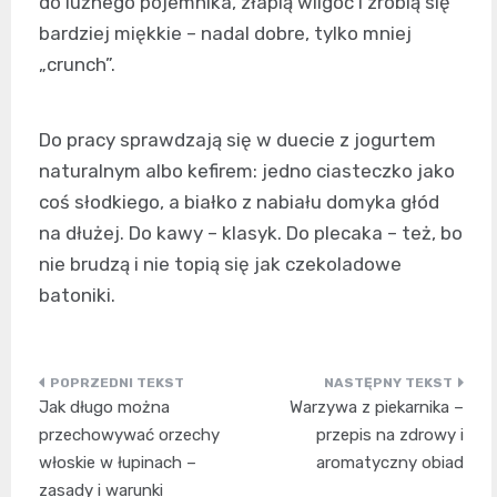
do luźnego pojemnika, złapią wilgoć i zrobią się
bardziej miękkie – nadal dobre, tylko mniej
„crunch”.
Do pracy sprawdzają się w duecie z jogurtem
naturalnym albo kefirem: jedno ciasteczko jako
coś słodkiego, a białko z nabiału domyka głód
na dłużej. Do kawy – klasyk. Do plecaka – też, bo
nie brudzą i nie topią się jak czekoladowe
batoniki.
Nawigacja
Jak długo można
Warzywa z piekarnika –
wpisu
przechowywać orzechy
przepis na zdrowy i
włoskie w łupinach –
aromatyczny obiad
zasady i warunki