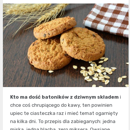
Kto ma dość batoników z dziwnym składem
i
chce coś chrupiącego do kawy, ten powinien
upiec te ciasteczka raz i mieć temat ogarnięty
na kilka dni. To przepis dla zabieganych: jedna
miska, jedna blacha, zero miksera. Owsiane