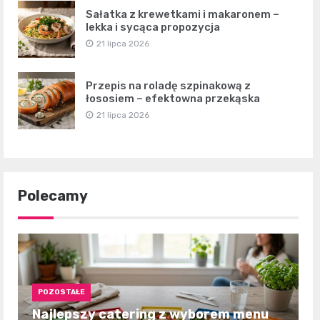
Sałatka z krewetkami i makaronem –
lekka i sycąca propozycja
21 lipca 2026
Przepis na roladę szpinakową z
łososiem – efektowna przekąska
21 lipca 2026
Polecamy
POZOSTAŁE
Najlepszy catering z wyborem menu