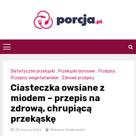
Skip
to
content
porcja.pl
Dietetyczne przekąski
,
Przekąski domowe
,
Przepisy
,
Przepisy wegetariańskie
,
Zdrowe przepisy
Ciasteczka owsiane z
miodem – przepis na
zdrową, chrupiącą
przekąskę
22 marca 2026
Malwina Grabowska