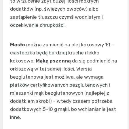
to wrzucenie zbyt dużej ilości mokrych
dodatków (np. świeżych owoców) albo
zastąpienie tłuszczu czymś wodnistym i
oczekiwanie chrupkości.
Masło
można zamienić na olej kokosowy 1:1 –
ciasteczka będą bardziej kruche i lekko
kokosowe.
Mąkę pszenną
da się podmienić na
orkiszową w tej samej ilości. Wersja
bezglutenowa jest możliwa, ale wymaga
płatków certyfikowanych bezglutenowych i
mieszanki mąk bezglutenowych (najlepiej z
dodatkiem skrobi) – wtedy czasem potrzeba
dodatkowych 5–10 g mąki, bo wchłanianie jest
inne.