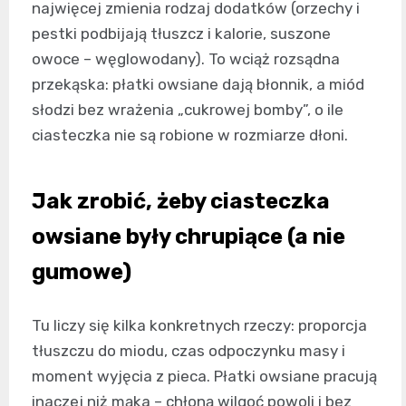
najwięcej zmienia rodzaj dodatków (orzechy i
pestki podbijają tłuszcz i kalorie, suszone
owoce – węglowodany). To wciąż rozsądna
przekąska: płatki owsiane dają błonnik, a miód
słodzi bez wrażenia „cukrowej bomby”, o ile
ciasteczka nie są robione w rozmiarze dłoni.
Jak zrobić, żeby ciasteczka
owsiane były chrupiące (a nie
gumowe)
Tu liczy się kilka konkretnych rzeczy: proporcja
tłuszczu do miodu, czas odpoczynku masy i
moment wyjęcia z pieca. Płatki owsiane pracują
inaczej niż mąka – chłoną wilgoć powoli i bez