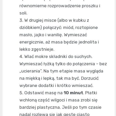
równomierne rozprowadzenie proszku i
soli.
W drugiej misce (albo w kubku z
dzióbkiem) połączyć: miód, roztopione
masło, jajko i wanilię. Wymieszać
energicznie, aż masa będzie jednolita i
lekko zgęstnieje.
Wlać mokre składniki do suchych.
Wymieszać łyżką tylko do połączenia – bez
„ucierania”. Na tym etapie masa wygląda
na miękką i lepką, tak ma być. Dorzucić
wybrane dodatki i krótko wmieszać.
Odstawić masę na
10 minut
. Płatki
wchłoną część wilgoci i masa zrobi się
bardziej plastyczna. Jeśli po tym czasie
nadal rozlewa się jak gęste ciasto