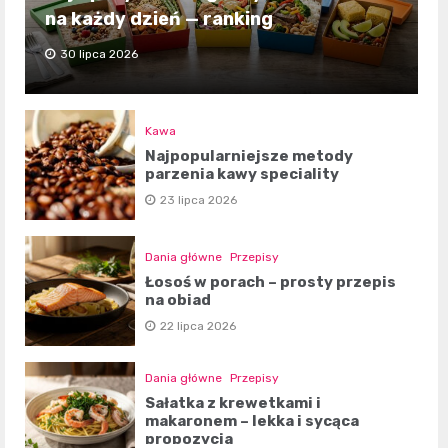
na każdy dzień — ranking
30 lipca 2026
Kawa
Najpopularniejsze metody
parzenia kawy speciality
23 lipca 2026
Dania główne
Przepisy
Łosoś w porach – prosty przepis
na obiad
22 lipca 2026
Dania główne
Przepisy
Sałatka z krewetkami i
makaronem – lekka i sycąca
propozycja