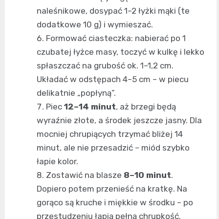
naleśnikowe, dosypać 1–2 łyżki mąki (te
dodatkowe 10 g) i wymieszać.
Formować ciasteczka: nabierać po 1
czubatej łyżce masy, toczyć w kulkę i lekko
spłaszczać na grubość ok. 1–1,2 cm.
Układać w odstępach 4–5 cm – w piecu
delikatnie „popłyną”.
Piec
12–14 minut
, aż brzegi będą
wyraźnie złote, a środek jeszcze jasny. Dla
mocniej chrupiących trzymać bliżej 14
minut, ale nie przesadzić – miód szybko
łapie kolor.
Zostawić na blasze
8–10 minut
.
Dopiero potem przenieść na kratkę. Na
gorąco są kruche i miękkie w środku – po
przestudzeniu łapią pełną chrupkość.