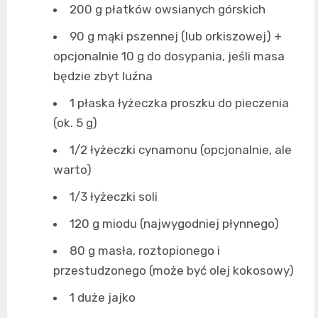
200 g płatków owsianych górskich
90 g mąki pszennej (lub orkiszowej) +
opcjonalnie 10 g do dosypania, jeśli masa
będzie zbyt luźna
1 płaska łyżeczka proszku do pieczenia
(ok. 5 g)
1/2 łyżeczki cynamonu (opcjonalnie, ale
warto)
1/3 łyżeczki soli
120 g miodu (najwygodniej płynnego)
80 g masła, roztopionego i
przestudzonego (może być olej kokosowy)
1 duże jajko