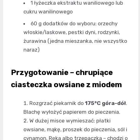
1 łyżeczka ekstraktu waniliowego lub
cukru wanilinowego
60 g dodatków do wyboru: orzechy
włoskie/laskowe, pestki dyni, rodzynki,
żurawina (jedna mieszanka, nie wszystko
naraz)
Przygotowanie – chrupiące
ciasteczka owsiane z miodem
Rozgrzać piekarnik do
175°C góra-dół
.
Blachę wyłożyć papierem do pieczenia.
W dużej misce wymieszać: płatki
owsiane, mąkę, proszek do pieczenia, sól i
cynamon. Ręką albo trzepaczką – chodzi o