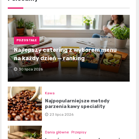
POZOSTAŁE
Najlepszy catering z wyborem menu
na każdy dzień — ranking
30 lipca 2026
Kawa
Najpopularniejsze metody
parzenia kawy speciality
23 lipca 2026
Dania główne
Przepisy