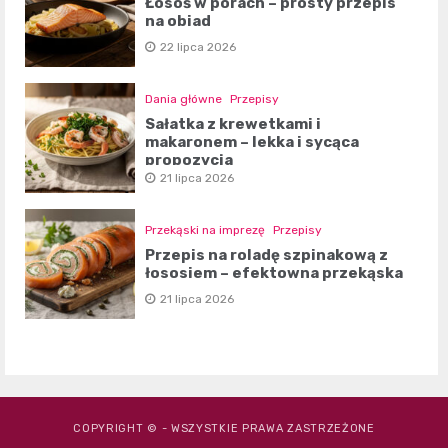
Łosoś w porach – prosty przepis
na obiad
22 lipca 2026
Dania główne
Przepisy
Sałatka z krewetkami i
makaronem – lekka i sycąca
propozycja
21 lipca 2026
Przekąski na imprezę
Przepisy
Przepis na roladę szpinakową z
łososiem – efektowna przekąska
21 lipca 2026
COPYRIGHT © - WSZYSTKIE PRAWA ZASTRZEŻONE