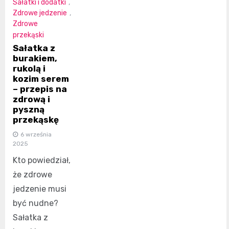
Sałatki i dodatki
,
Zdrowe jedzenie
,
Zdrowe
przekąski
Sałatka z
burakiem,
rukolą i
kozim serem
– przepis na
zdrową i
pyszną
przekąskę
6 września
2025
Kto powiedział,
że zdrowe
jedzenie musi
być nudne?
Sałatka z