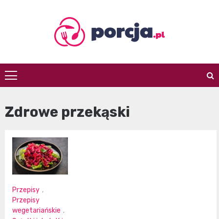
Skip
to
content
porcja.pl
Zdrowe przekąski
Przepisy
,
Przepisy
wegetariańskie
,