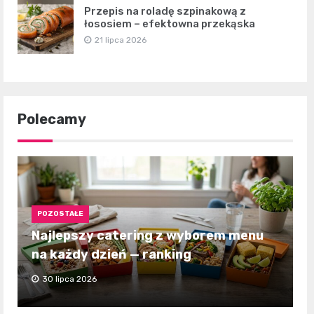
Przepis na roladę szpinakową z
łososiem – efektowna przekąska
21 lipca 2026
Polecamy
POZOSTAŁE
Najlepszy catering z wyborem menu
na każdy dzień — ranking
30 lipca 2026