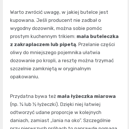
Warto zwrócić uwagę, w jakiej butelce jest
kupowana. Jeśli producent nie zadbał o
wygodny dozownik, można sobie pomóc
prostym kuchennym trikiem:
mała buteleczka
z zakraplaczem lub pipetą
. Przelanie części
oliwy do mniejszego pojemnika ułatwia
dozowanie po kropli, a resztę można trzymać
szczelnie zamkniętą w oryginalnym
opakowaniu.
Przydatna bywa też
mała łyżeczka miarowa
(np. ¼ lub ½ łyżeczki). Dzięki niej łatwiej
odtworzyć udane proporcje w kolejnych
daniach, zamiast „lania na oko”. Szczególnie
przy pierwszych próbach to naprawdę pomaga.