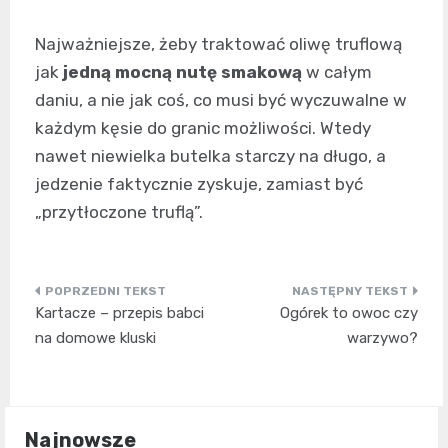
Najważniejsze, żeby traktować oliwę truflową
jak
jedną mocną nutę smakową
w całym
daniu, a nie jak coś, co musi być wyczuwalne w
każdym kęsie do granic możliwości. Wtedy
nawet niewielka butelka starczy na długo, a
jedzenie faktycznie zyskuje, zamiast być
„przytłoczone truflą”.
Nawigacja
Kartacze – przepis babci
Ogórek to owoc czy
wpisu
na domowe kluski
warzywo?
Najnowsze