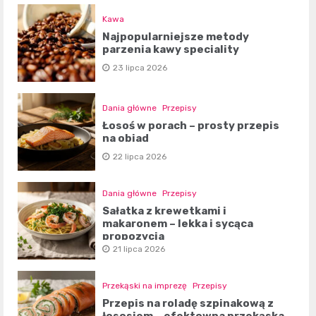
Kawa
Najpopularniejsze metody
parzenia kawy speciality
23 lipca 2026
Dania główne
Przepisy
Łosoś w porach – prosty przepis
na obiad
22 lipca 2026
Dania główne
Przepisy
Sałatka z krewetkami i
makaronem – lekka i sycąca
propozycja
21 lipca 2026
Przekąski na imprezę
Przepisy
Przepis na roladę szpinakową z