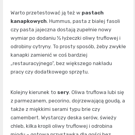
Warto przetestować ją też w
pastach
kanapkowych
. Hummus, pasta z białej fasoli
czy pasta jajeczna dostają zupełnie nowy
wymiar po dodaniu ½ łyżeczki oliwy truflowej i
odrobiny cytryny. To prosty sposób, żeby zwykłe
kanapki zamienić w coś bardziej
„restauracyjnego”, bez większego nakładu
pracy czy dodatkowego sprzętu.
Kolejny kierunek to
sery
. Oliwa truflowa lubi się
z parmezanem, pecorino, dojrzewającą goudą, a
także z miękkimi serami typu brie czy
camembert. Wystarczy deska serów, świeży
chleb, kilka kropli oliwy truflowej i odrobina
miodu – gotowa przystawka dla gości bez