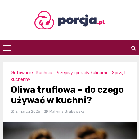
Skip
to
content
porcja.pl
Gotowanie
,
Kuchnia
,
Przepisy i porady kulinarne
,
Sprzęt
kuchenny
Oliwa truflowa – do czego
używać w kuchni?
2 marca 2026
Malwina Grabowska