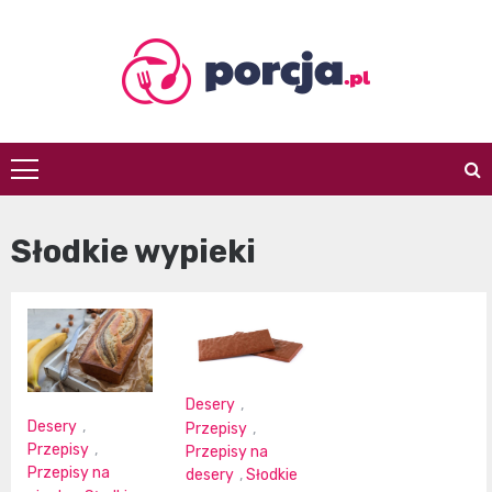
Skip
to
content
porcja.pl
Słodkie wypieki
Desery
,
Desery
,
Przepisy
,
Przepisy
,
Przepisy na
Przepisy na
desery
,
Słodkie