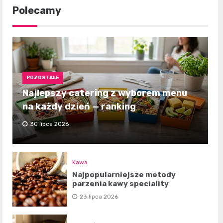
Polecamy
POZOSTAŁE
Najlepszy catering z wyborem menu
na każdy dzień — ranking
30 lipca 2026
Kawa
Najpopularniejsze metody
parzenia kawy speciality
23 lipca 2026