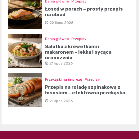
Dania główne
Przepisy
Łosoś w porach – prosty przepis
na obiad
22 lipca 2026
Dania główne
Przepisy
Sałatka z krewetkami i
makaronem – lekka i sycąca
propozycja
21 lipca 2026
Przekąski na imprezę
Przepisy
Przepis na roladę szpinakową z
łososiem – efektowna przekąska
21 lipca 2026