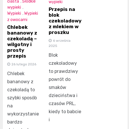
ciasta
,
Słodkie
wypieki
wypieki
,
Przepis na
Wypieki
,
Wypieki
blok
z owocami
czekoladowy
z mlekiem w
Chlebek
proszku
bananowy z
czekoladą –
6 września
wilgotny i
2025
prosty
Blok
przepis
czekoladowy
26 lutego 2026
to prawdziwy
Chlebek
powrót do
bananowy z
smaków
czekoladą to
dzieciństwa i
szybki sposób
czasów PRL,
na
kiedy to babcie
wykorzystanie
i
bardzo