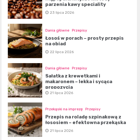
parzenia kawy speciality
23 lipca 2026
Dania główne
Przepisy
Łosoś w porach – prosty przepis
na obiad
22 lipca 2026
Dania główne
Przepisy
Sałatka z krewetkami i
makaronem – lekka i sycąca
propozycja
21 lipca 2026
Przekąski na imprezę
Przepisy
Przepis na roladę szpinakową z
łososiem – efektowna przekąska
21 lipca 2026