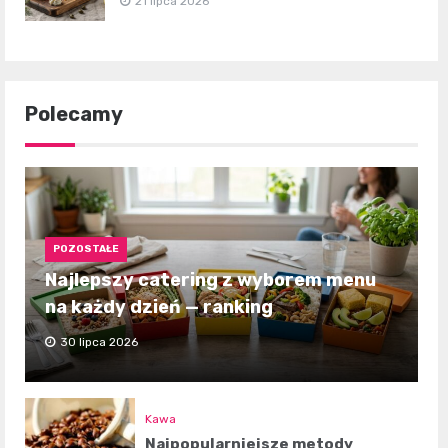
21 lipca 2026
Polecamy
POZOSTAŁE
Najlepszy catering z wyborem menu
na każdy dzień — ranking
30 lipca 2026
Kawa
Najpopularniejsze metody