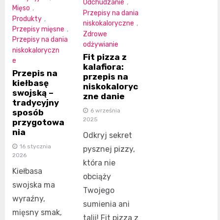
Odchudzanie
,
Mięso
,
Przepisy na dania
Produkty
,
niskokaloryczne
,
Przepisy mięsne
,
Zdrowe
Przepisy na dania
odżywianie
niskokaloryczn
Fit pizza z
e
kalafiora:
Przepis na
przepis na
kiełbasę
niskokaloryc
swojską –
zne danie
tradycyjny
6 września
sposób
2025
przygotowa
nia
Odkryj sekret
16 stycznia
pysznej pizzy,
2026
która nie
Kiełbasa
obciąży
swojska ma
Twojego
wyraźny,
sumienia ani
mięsny smak,
talii! Fit pizza z