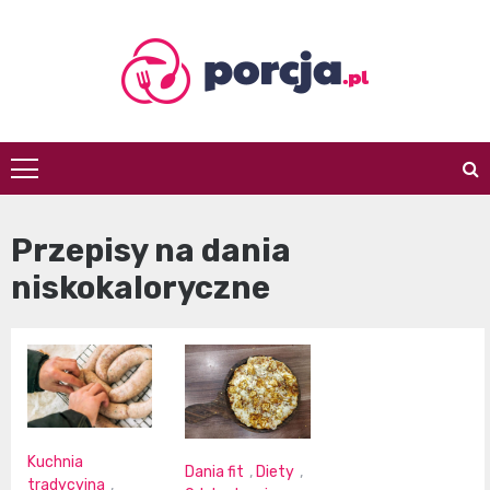
Skip
to
content
porcja.pl
Przepisy na dania
niskokaloryczne
Kuchnia
Dania fit
,
Diety
,
tradycyjna
,