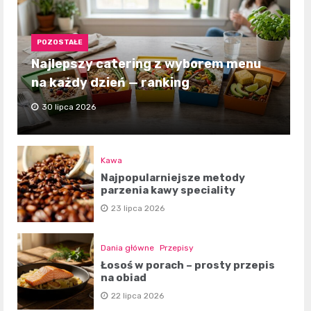
POZOSTAŁE
Najlepszy catering z wyborem menu
na każdy dzień — ranking
30 lipca 2026
Kawa
Najpopularniejsze metody
parzenia kawy speciality
23 lipca 2026
Dania główne
Przepisy
Łosoś w porach – prosty przepis
na obiad
22 lipca 2026