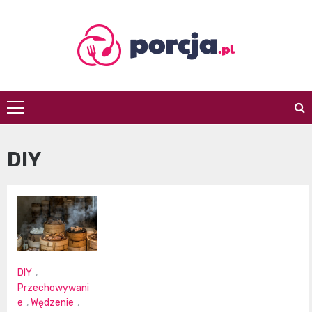
Skip
to
content
porcja.pl
DIY
DIY
,
Przechowywani
e
,
Wędzenie
,