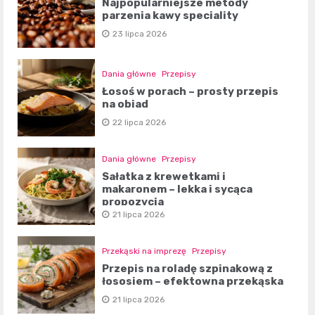
Najpopularniejsze metody
parzenia kawy speciality
23 lipca 2026
Dania główne
Przepisy
Łosoś w porach – prosty przepis
na obiad
22 lipca 2026
Dania główne
Przepisy
Sałatka z krewetkami i
makaronem – lekka i sycąca
propozycja
21 lipca 2026
Przekąski na imprezę
Przepisy
Przepis na roladę szpinakową z
łososiem – efektowna przekąska
21 lipca 2026