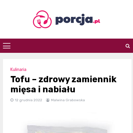
Skip
to
content
porcja.pl
Kulinaria
Tofu – zdrowy zamiennik
mięsa i nabiału
12 grudnia 2022
Malwina Grabowska