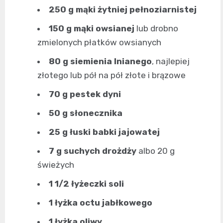
250 g mąki żytniej pełnoziarnistej
150 g mąki owsianej
lub drobno
zmielonych płatków owsianych
80 g siemienia lnianego
, najlepiej
złotego lub pół na pół złote i brązowe
70 g pestek dyni
50 g słonecznika
25 g łuski babki jajowatej
7 g suchych drożdży
albo 20 g
świeżych
1 1/2 łyżeczki soli
1 łyżka octu jabłkowego
1 łyżka oliwy