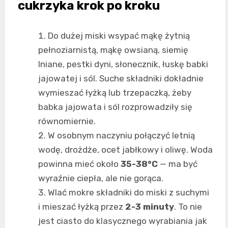
cukrzyka krok po kroku
Do dużej miski wsypać mąkę żytnią
pełnoziarnistą, mąkę owsianą, siemię
lniane, pestki dyni, słonecznik, łuskę babki
jajowatej i sól. Suche składniki dokładnie
wymieszać łyżką lub trzepaczką, żeby
babka jajowata i sól rozprowadziły się
równomiernie.
W osobnym naczyniu połączyć letnią
wodę, drożdże, ocet jabłkowy i oliwę. Woda
powinna mieć około
35-38°C
— ma być
wyraźnie ciepła, ale nie gorąca.
Wlać mokre składniki do miski z suchymi
i mieszać łyżką przez
2-3 minuty
. To nie
jest ciasto do klasycznego wyrabiania jak