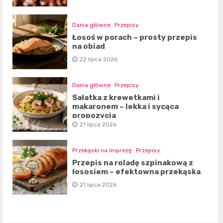
Dania główne
Przepisy
Łosoś w porach – prosty przepis
na obiad
22 lipca 2026
Dania główne
Przepisy
Sałatka z krewetkami i
makaronem – lekka i sycąca
propozycja
21 lipca 2026
Przekąski na imprezę
Przepisy
Przepis na roladę szpinakową z
łososiem – efektowna przekąska
21 lipca 2026