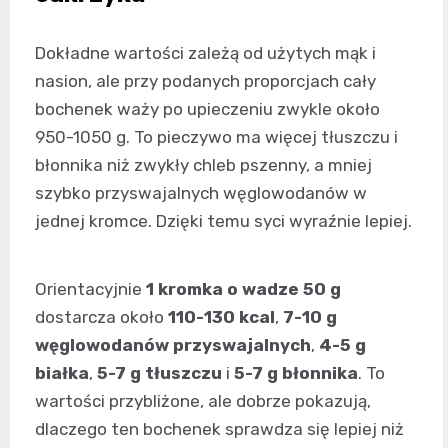
Dokładne wartości zależą od użytych mąk i
nasion, ale przy podanych proporcjach cały
bochenek waży po upieczeniu zwykle około
950-1050 g. To pieczywo ma więcej tłuszczu i
błonnika niż zwykły chleb pszenny, a mniej
szybko przyswajalnych węglowodanów w
jednej kromce. Dzięki temu syci wyraźnie lepiej.
Orientacyjnie
1 kromka o wadze 50 g
dostarcza około
110-130 kcal
,
7-10 g
węglowodanów przyswajalnych
,
4-5 g
białka
,
5-7 g tłuszczu
i
5-7 g błonnika
. To
wartości przybliżone, ale dobrze pokazują,
dlaczego ten bochenek sprawdza się lepiej niż