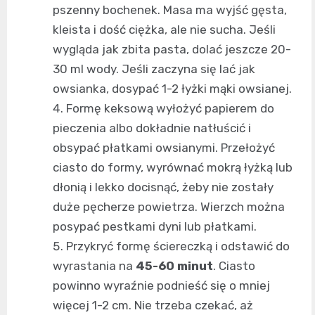
pszenny bochenek. Masa ma wyjść gęsta,
kleista i dość ciężka, ale nie sucha. Jeśli
wygląda jak zbita pasta, dolać jeszcze 20-
30 ml wody. Jeśli zaczyna się lać jak
owsianka, dosypać 1-2 łyżki mąki owsianej.
Formę keksową wyłożyć papierem do
pieczenia albo dokładnie natłuścić i
obsypać płatkami owsianymi. Przełożyć
ciasto do formy, wyrównać mokrą łyżką lub
dłonią i lekko docisnąć, żeby nie zostały
duże pęcherze powietrza. Wierzch można
posypać pestkami dyni lub płatkami.
Przykryć formę ściereczką i odstawić do
wyrastania na
45-60 minut
. Ciasto
powinno wyraźnie podnieść się o mniej
więcej 1-2 cm. Nie trzeba czekać, aż