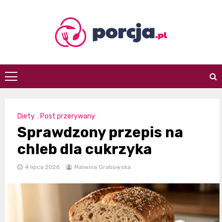
Skip
to
content
porcja.pl
Diety
,
Post przerywany
Sprawdzony przepis na
chleb dla cukrzyka
4 lipca 2026
Malwina Grabowska