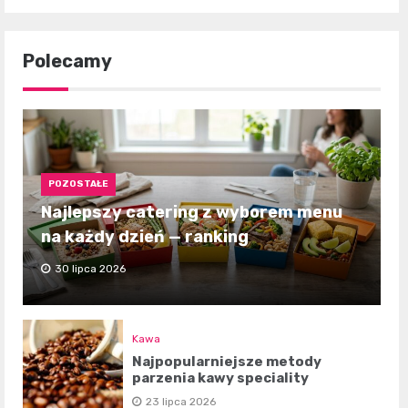
Polecamy
POZOSTAŁE
Najlepszy catering z wyborem menu
na każdy dzień — ranking
30 lipca 2026
Kawa
Najpopularniejsze metody
parzenia kawy speciality
23 lipca 2026