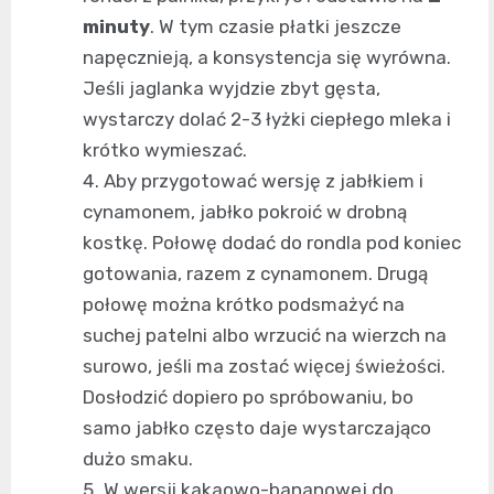
minuty
. W tym czasie płatki jeszcze
napęcznieją, a konsystencja się wyrówna.
Jeśli jaglanka wyjdzie zbyt gęsta,
wystarczy dolać 2-3 łyżki ciepłego mleka i
krótko wymieszać.
Aby przygotować wersję z jabłkiem i
cynamonem, jabłko pokroić w drobną
kostkę. Połowę dodać do rondla pod koniec
gotowania, razem z cynamonem. Drugą
połowę można krótko podsmażyć na
suchej patelni albo wrzucić na wierzch na
surowo, jeśli ma zostać więcej świeżości.
Dosłodzić dopiero po spróbowaniu, bo
samo jabłko często daje wystarczająco
dużo smaku.
W wersji kakaowo-bananowej do