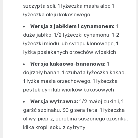
szczypta soli, 1 łyżeczka masła albo 1
łyżeczka oleju kokosowego
Wersja z jabłkiem i cynamonem:
1
duże jabłko, 1/2 łyżeczki cynamonu, 1-2
łyżeczki miodu lub syropu klonowego, 1
łyżka posiekanych orzechów włoskich
Wersja kakaowo-bananowa:
1
dojrzały banan, 1 czubata łyżeczka kakao,
1 łyżka masła orzechowego, 1 łyżeczka
pestek dyni lub wiórków kokosowych
Wersja wytrawna:
1/2 małej cukinii, 1
garść szpinaku, 30 g sera feta, 1 łyżeczka
oliwy, pieprz, odrobina suszonego czosnku,
kilka kropli soku z cytryny