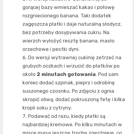
gorącej bazy wmieszać kakao i połowę
rozgniecionego banana. Taki dodatek
zagęszcza płatki i daje naturalną słodycz,
bez potrzeby dosypywania cukru. Na
wierzch wyłożyć resztę banana, masło
orzechowe i pestki dyni.
Do wersji wytrawnej cukinię zetrzeć na
grubych oczkach i wrzucić do płatków po
około
2 minutach gotowania
. Pod sam
koniec dodać szpinak, pieprz i odrobinę
suszonego czosnku. Po zdjęciu z ognia
skropić oliwą, dodać pokruszoną fetę i kilka
kropli soku z cytryny.
Podawać od razu, kiedy płatki są
najbardziej kremowe. Po kilku minutach w
misce masa jeszcze trochę zgęstnieje, co