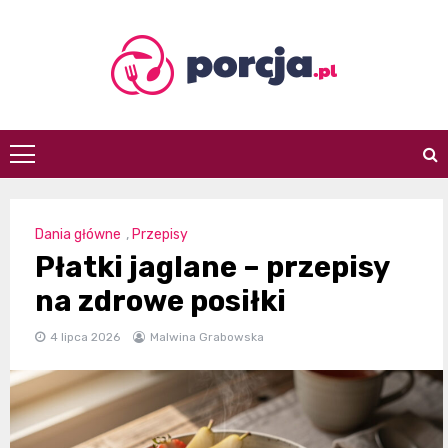
Skip
to
content
porcja.pl
Dania główne
,
Przepisy
Płatki jaglane – przepisy
na zdrowe posiłki
4 lipca 2026
Malwina Grabowska