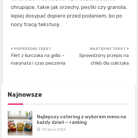
chrupiące, takie jak orzechy, pestki czy granola,
lepiej dosypać dopiero przed podaniem, bo po
nocy tracą teksturę.
Nawigacja
Filet z kurczaka na grilla –
Sprawdzony przepis na
wpisu
marynata i czas pieczenia
chleb dla cukrzyka
Najnowsze
Najlepszy catering z wyborem menu na
każdy dzień — ranking
30 lipca 2026