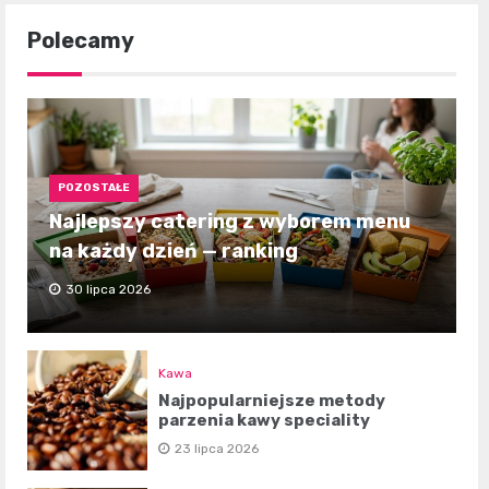
Polecamy
POZOSTAŁE
Najlepszy catering z wyborem menu
na każdy dzień — ranking
30 lipca 2026
Kawa
Najpopularniejsze metody
parzenia kawy speciality
23 lipca 2026