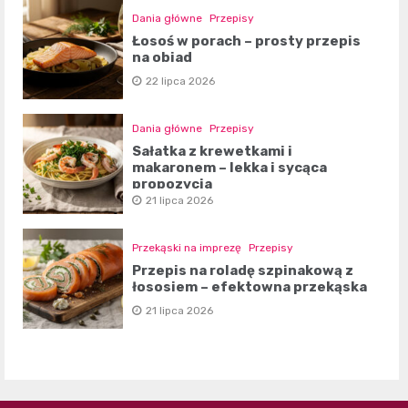
Dania główne
Przepisy
Łosoś w porach – prosty przepis
na obiad
22 lipca 2026
Dania główne
Przepisy
Sałatka z krewetkami i
makaronem – lekka i sycąca
propozycja
21 lipca 2026
Przekąski na imprezę
Przepisy
Przepis na roladę szpinakową z
łososiem – efektowna przekąska
21 lipca 2026