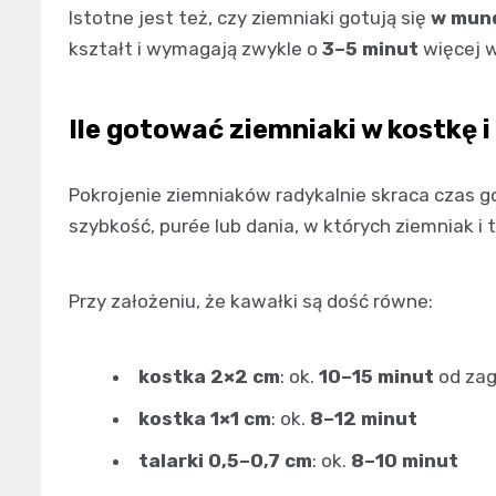
Istotne jest też, czy ziemniaki gotują się
w mun
kształt i wymagają zwykle o
3–5 minut
więcej 
Ile gotować ziemniaki w kostkę i
Pokrojenie ziemniaków radykalnie skraca czas go
szybkość, purée lub dania, w których ziemniak i 
Przy założeniu, że kawałki są dość równe:
kostka 2×2 cm
: ok.
10–15 minut
od za
kostka 1×1 cm
: ok.
8–12 minut
talarki 0,5–0,7 cm
: ok.
8–10 minut