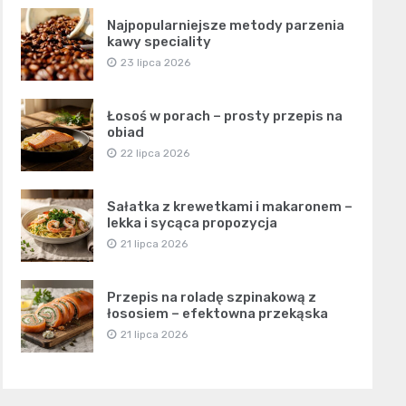
Najpopularniejsze metody parzenia
kawy speciality
23 lipca 2026
Łosoś w porach – prosty przepis na
obiad
22 lipca 2026
Sałatka z krewetkami i makaronem –
lekka i sycąca propozycja
21 lipca 2026
Przepis na roladę szpinakową z
łososiem – efektowna przekąska
21 lipca 2026