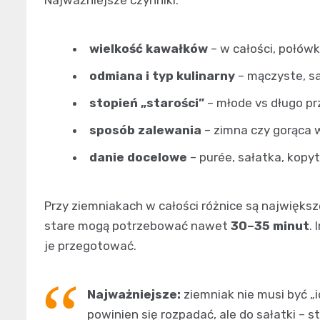
wielkość kawałków
– w całości, połówki
odmiana i typ kulinarny
– mączyste, s
stopień „starości”
– młode vs długo 
sposób zalewania
– zimna czy gorąca
danie docelowe
– purée, sałatka, kopy
Przy ziemniakach w całości różnice są największ
stare mogą potrzebować nawet
30–35 minut
.
je przegotować.
Najważniejsze:
ziemniak nie musi być „
powinien się rozpadać, ale do sałatki – st