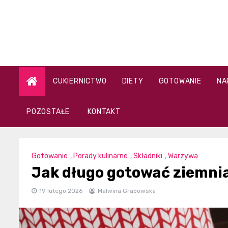
Skip
to
content
CUKIERNICTWO
DIETY
GOTOWANIE
NA
POZOSTAŁE
KONTAKT
Gotowanie
,
Porady kulinarne
,
Składniki
,
Warzywa
Jak długo gotować ziemni
19 lutego 2026
Malwina Grabowska