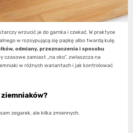
starczy wrzucić je do garnka i czekać. W praktyce
ealnego w rozsypującą się papkę albo twardą kulę.
ałków, odmiany, przeznaczenia i sposobu
ły czasowe zamiast „na oko”, zwłaszcza na
iemniaki w różnych wariantach i jak kontrolować
a ziemniaków?
sam zegarek, ale kilka zmiennych.