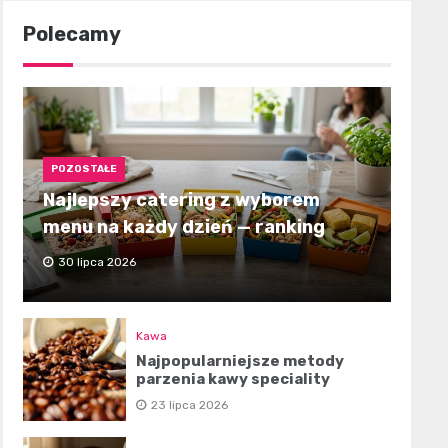
Polecamy
POZOSTAŁE
Najlepszy catering z wyborem
menu na każdy dzień — ranking
30 lipca 2026
Kawa
Najpopularniejsze metody
parzenia kawy speciality
23 lipca 2026