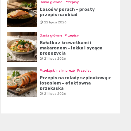
Dania główne
Przepisy
Łosoś w porach – prosty
przepis na obiad
22 lipca 2026
Dania główne
Przepisy
Sałatka z krewetkami i
makaronem – lekka i sycąca
propozycja
21 lipca 2026
Przekąski na imprezę
Przepisy
Przepis na roladę szpinakową z
łososiem – efektowna
przekąska
21 lipca 2026