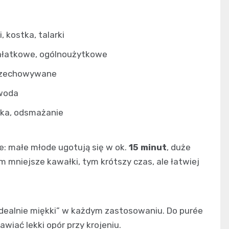
, kostka, talarki
ałatkowe, ogólnoużytkowe
przechowywane
 woda
tka, odsmażanie
e: małe młode ugotują się w ok.
15 minut
, duże
 Im mniejsze kawałki, tym krótszy czas, ale łatwiej
idealnie miękki” w każdym zastosowaniu. Do purée
awiać lekki opór przy krojeniu.