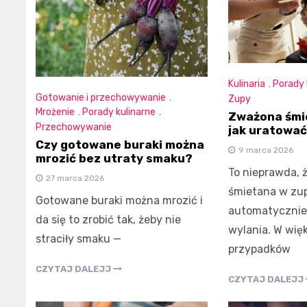
Kulinaria
,
Porady 
Gotowanie i przechowywanie
,
Zupy
Mrożenie
,
Porady kulinarne
,
Zważona śmie
Przechowywanie
jak uratowa
Czy gotowane buraki można
9 marca 2026
mrozić bez utraty smaku?
To nieprawda, 
27 marca 2026
śmietana w zu
Gotowane buraki można mrozić i
automatycznie
da się to zrobić tak, żeby nie
wylania. W wię
straciły smaku —
przypadków
CZYTAJ DALEJJ
CZYTAJ DALEJJ