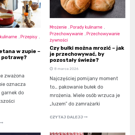
Mrożenie
,
Porady kulinarne
,
Przechowywanie
,
Przechowywanie
kulinarne
,
Przepisy
,
żywności
Czy bułki można mrozić – jak
tana w zupie –
je przechowywać, by
ć potrawę?
pozostały świeże?
8 marca 2026
że zważona
Najczęściej pomijany moment
pie oznacza
to… pakowanie bułek do
 garnek do
mrożenia. Wiele osób wrzuca je
kszości
„luzem” do zamrażarki
CZYTAJ DALEJJ