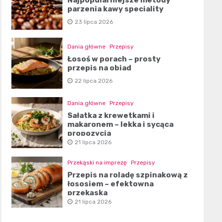
parzenia kawy speciality
23 lipca 2026
Dania główne
Przepisy
Łosoś w porach – prosty
przepis na obiad
22 lipca 2026
Dania główne
Przepisy
Sałatka z krewetkami i
makaronem – lekka i sycąca
propozycja
21 lipca 2026
Przekąski na imprezę
Przepisy
Przepis na roladę szpinakową z
łososiem – efektowna
przekąska
21 lipca 2026