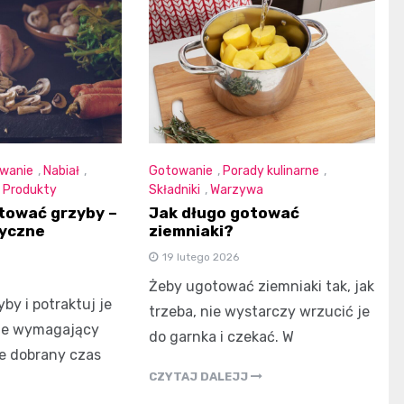
owanie
,
Nabiał
,
Gotowanie
,
Porady kulinarne
,
,
Produkty
Składniki
,
Warzywa
tować grzyby –
Jak długo gotować
tyczne
ziemniaki?
19 lutego 2026
Żeby ugotować ziemniaki tak, jak
by i potraktuj je
trzeba, nie wystarczy wrzucić je
 ale wymagający
do garnka i czekać. W
ze dobrany czas
CZYTAJ DALEJJ