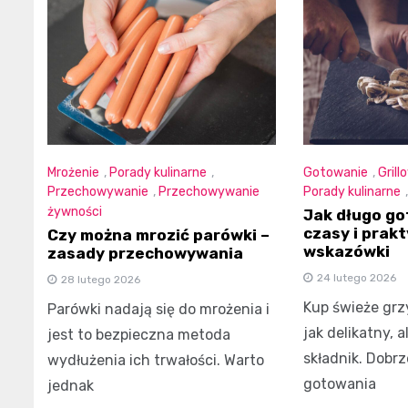
Mrożenie
,
Porady kulinarne
,
Gotowanie
,
Grill
Przechowywanie
,
Przechowywanie
Porady kulinarne
żywności
Jak długo go
czasy i prak
Czy można mrozić parówki –
wskazówki
zasady przechowywania
24 lutego 2026
28 lutego 2026
Kup świeże grzy
Parówki nadają się do mrożenia i
jak delikatny,
jest to bezpieczna metoda
składnik. Dobr
wydłużenia ich trwałości. Warto
gotowania
jednak