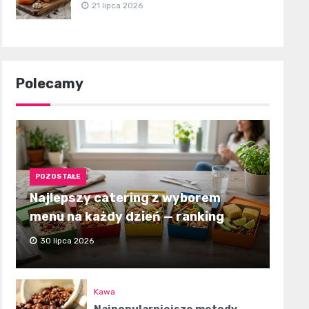
21 lipca 2026
Polecamy
POZOSTAŁE
Najlepszy catering z wyborem
menu na każdy dzień — ranking
30 lipca 2026
Kawa
Najpopularniejsze metody