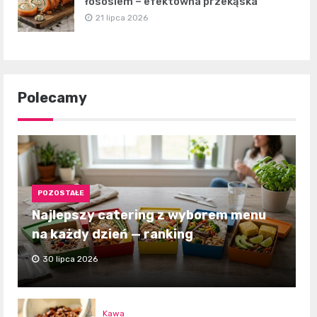
łososiem – efektowna przekąska
21 lipca 2026
Polecamy
POZOSTAŁE
Najlepszy catering z wyborem menu
na każdy dzień — ranking
30 lipca 2026
Kawa