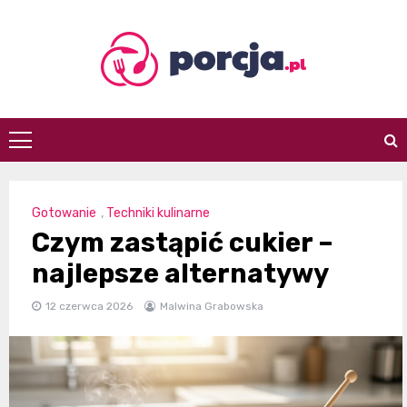
Skip
to
content
porcja.pl
Gotowanie
,
Techniki kulinarne
Czym zastąpić cukier –
najlepsze alternatywy
12 czerwca 2026
Malwina Grabowska