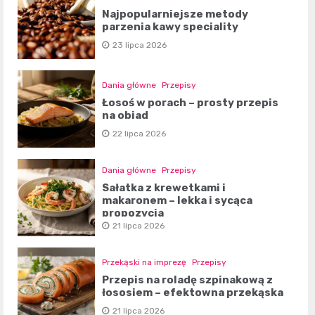
Najpopularniejsze metody
parzenia kawy speciality
23 lipca 2026
Dania główne
Przepisy
Łosoś w porach – prosty przepis
na obiad
22 lipca 2026
Dania główne
Przepisy
Sałatka z krewetkami i
makaronem – lekka i sycąca
propozycja
21 lipca 2026
Przekąski na imprezę
Przepisy
Przepis na roladę szpinakową z
łososiem – efektowna przekąska
21 lipca 2026