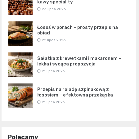
kawy speciality
23 lipca 2026
Łosoś w porach – prosty przepis na
obiad
22 lipca 2026
Sałatka z krewetkami i makaronem –
lekka i sycąca propozycja
21 lipca 2026
Przepis na roladę szpinakową z
łososiem – efektowna przekąska
21 lipca 2026
Polecamy