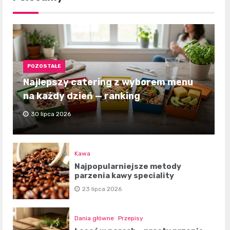
POZOSTAŁE
Najlepszy catering z wyborem menu
na każdy dzień — ranking
30 lipca 2026
Kawa
Najpopularniejsze metody
parzenia kawy speciality
23 lipca 2026
Dania główne
Przepisy