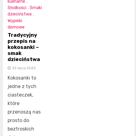
kulinarne
,
Słodkości
,
Smaki
dzieciństwa
,
Wypieki
domowe
Tradycyjny
przepis na
kokosanki –
smak
dzieciństwa
25 lipca 2025
Kokosanki to
jedne z tych
ciasteczek,
które
przenoszą nas
prosto do
beztroskich