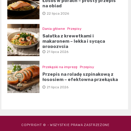
Łosoś w porach – prosty przepis
na obiad
22 lipca 2026
Dania główne
Przepisy
Sałatka z krewetkami i
makaronem – lekka i sycąca
propozycja
21 lipca 2026
Przekąski na imprezę
Przepisy
Przepis na roladę szpinakową z
łososiem – efektowna przekąska
21 lipca 2026
COPYRIGHT © - WSZYSTKIE PRAWA ZASTRZEŻONE