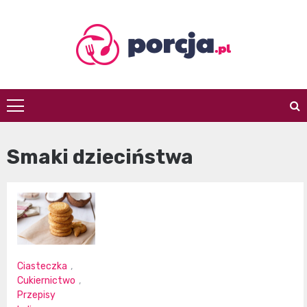
Skip
to
content
porcja.pl
Smaki dzieciństwa
Ciasteczka
,
Cukiernictwo
,
Przepisy