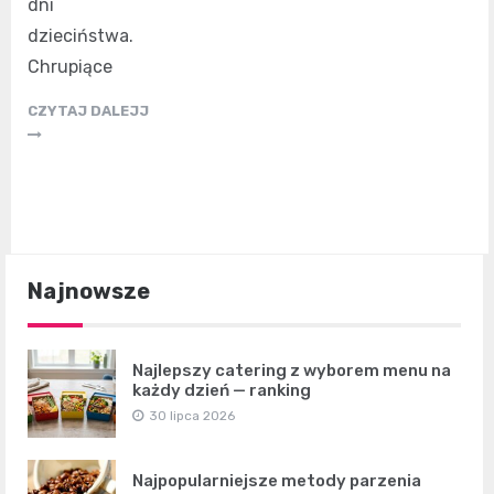
dni
dzieciństwa.
Chrupiące
CZYTAJ DALEJJ
Najnowsze
Najlepszy catering z wyborem menu na
każdy dzień — ranking
30 lipca 2026
Najpopularniejsze metody parzenia