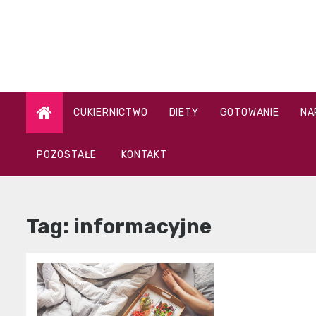
Skip
to
content
CUKIERNICTWO
DIETY
GOTOWANIE
NA
POZOSTAŁE
KONTAKT
Tag:
informacyjne