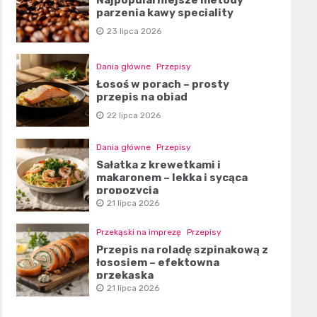
parzenia kawy speciality
23 lipca 2026
Dania główne
Przepisy
Łosoś w porach – prosty
przepis na obiad
22 lipca 2026
Dania główne
Przepisy
Sałatka z krewetkami i
makaronem – lekka i sycąca
propozycja
21 lipca 2026
Przekąski na imprezę
Przepisy
Przepis na roladę szpinakową z
łososiem – efektowna
przekąska
21 lipca 2026