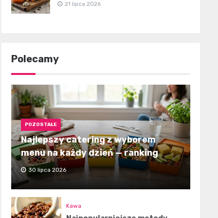
21 lipca 2026
Polecamy
POZOSTAŁE
Najlepszy catering z wyborem
menu na każdy dzień — ranking
30 lipca 2026
Kawa
Najpopularniejsze metody