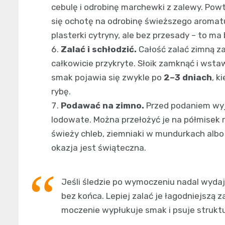
cebulę i odrobinę marchewki z zalewy. Pow
się ochotę na odrobinę świeższego aromat
plasterki cytryny, ale bez przesady – to ma
Zalać i schłodzić.
Całość zalać zimną za
całkowicie przykryte. Słoik zamknąć i wst
smak pojawia się zwykle po
2–3 dniach
, k
rybę.
Podawać na zimno.
Przed podaniem wyją
lodowate. Można przełożyć je na półmisek r
świeży chleb, ziemniaki w mundurkach albo 
okazja jest świąteczna.
Jeśli śledzie po wymoczeniu nadal wydaj
bez końca. Lepiej zalać je łagodniejszą z
moczenie wypłukuje smak i psuje struktu