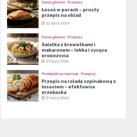
Dania główne
Przepisy
Łosoś w porach – prosty
przepis na obiad
22 lipca 2026
Dania główne
Przepisy
Sałatka z krewetkami i
makaronem – lekka i sycąca
propozycja
21 lipca 2026
Przekąski na imprezę
Przepisy
Przepis na roladę szpinakową z
łososiem – efektowna
przekąska
21 lipca 2026