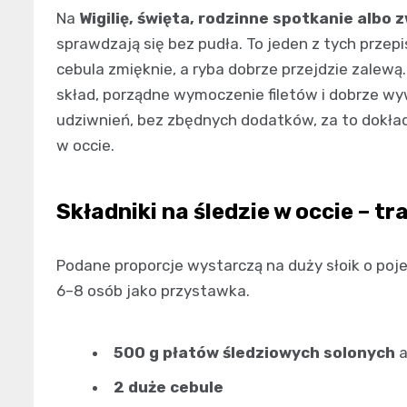
Na
Wigilię, święta, rodzinne spotkanie albo 
sprawdzają się bez pudła. To jeden z tych przepi
cebula zmięknie, a ryba dobrze przejdzie zalewą.
skład, porządne wymoczenie filetów i dobrze w
udziwnień, bez zbędnych dodatków, za to dokła
w occie.
Składniki na śledzie w occie – 
Podane proporcje wystarczą na duży słoik o pojem
6–8 osób jako przystawka.
500 g płatów śledziowych solonych
a
2 duże cebule