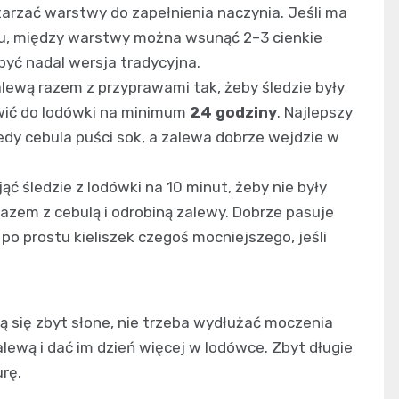
tarzać warstwy do zapełnienia naczynia. Jeśli ma
u, między warstwy można wsunąć 2–3 cienkie
 być nadal wersja tradycyjna.
lewą razem z przyprawami tak, żeby śledzie były
awić do lodówki na minimum
24 godziny
. Najlepszy
iedy cebula puści sok, a zalewa dobrze wejdzie w
ć śledzie z lodówki na 10 minut, żeby nie były
azem z cebulą i odrobiną zalewy. Dobrze pasuje
po prostu kieliszek czegoś mocniejszego, jeśli
ą się zbyt słone, nie trzeba wydłużać moczenia
alewą i dać im dzień więcej w lodówce. Zbyt długie
rę.