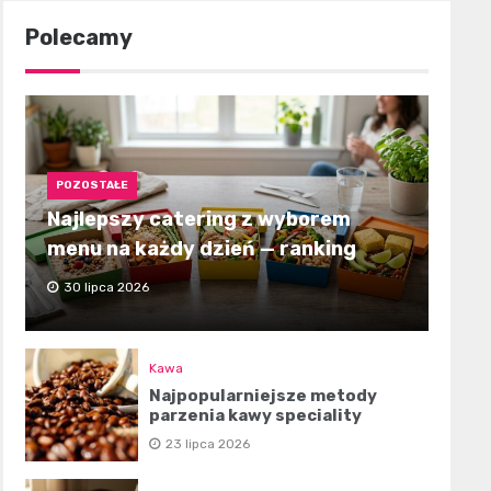
Polecamy
POZOSTAŁE
Najlepszy catering z wyborem
menu na każdy dzień — ranking
30 lipca 2026
Kawa
Najpopularniejsze metody
parzenia kawy speciality
23 lipca 2026