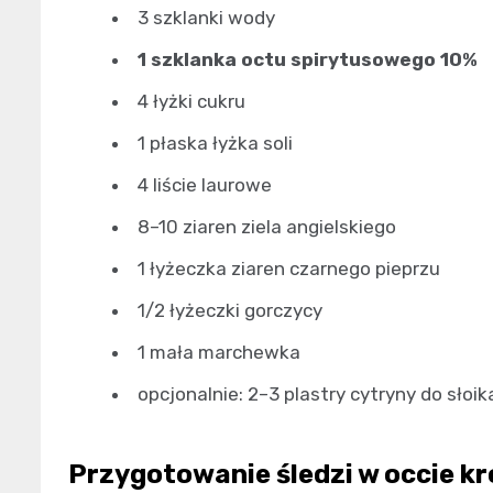
3 szklanki wody
1 szklanka octu spirytusowego 10%
4 łyżki cukru
1 płaska łyżka soli
4 liście laurowe
8–10 ziaren ziela angielskiego
1 łyżeczka ziaren czarnego pieprzu
1/2 łyżeczki gorczycy
1 mała marchewka
opcjonalnie: 2–3 plastry cytryny do słoik
Przygotowanie śledzi w occie kr