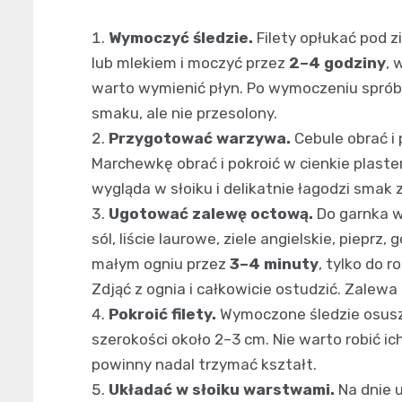
Wymoczyć śledzie.
Filety opłukać pod z
lub mlekiem i moczyć przez
2–4 godziny
, 
warto wymienić płyn. Po wymoczeniu spró
smaku, ale nie przesolony.
Przygotować warzywa.
Cebule obrać i 
Marchewkę obrać i pokroić w cienkie plaste
wygląda w słoiku i delikatnie łagodzi smak 
Ugotować zalewę octową.
Do garnka wl
sól, liście laurowe, ziele angielskie, piep
małym ogniu przez
3–4 minuty
, tylko do 
Zdjąć z ognia i całkowicie ostudzić. Zalewa
Pokroić filety.
Wymoczone śledzie osuszy
szerokości około 2–3 cm. Nie warto robić ic
powinny nadal trzymać kształt.
Układać w słoiku warstwami.
Na dnie u