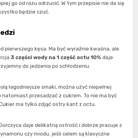
lepiej go od razu odrzucić. W tym przepisie nie da się
szystko będzie czuć.
edzi
od pierwszego kęsa. Ma być wyraźnie kwaśna, ale
orcja
3 części wody na 1 część octu 10%
daje
rzyjemny do jedzenia po schłodzeniu.
 wolą łagodniejsze smaki, można użyć niepełnej
rto natomiast przesadzać z cukrem. To nie ma być
ukier ma tylko zdjąć ostry kant z octu.
. Gorczyca daje delikatną ostrość i dobrze pracuje z
ynamonu czy miodu, jeśli celem są klasyczne