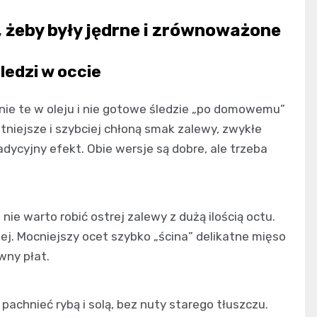
, żeby były jędrne i zrównoważone
ledzi w occie
, nie te w oleju i nie gotowe śledzie „po domowemu”
atniejsze i szybciej chłoną smak zalewy, zwykłe
adycyjny efekt. Obie wersje są dobre, ale trzeba
 nie warto robić ostrej zalewy z dużą ilością octu.
ej. Mocniejszy ocet szybko „ścina” delikatne mięso
wny płat.
achnieć rybą i solą, bez nuty starego tłuszczu.