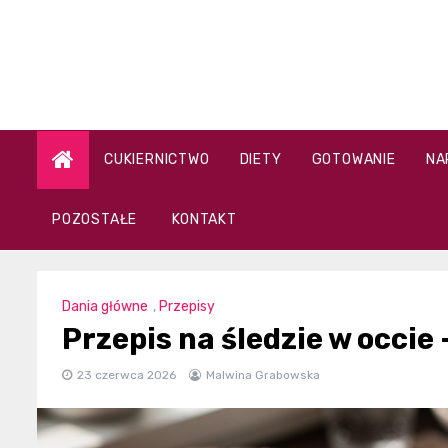
Skip
to
content
CUKIERNICTWO
DIETY
GOTOWANIE
NA
POZOSTAŁE
KONTAKT
Dania główne
,
Przepisy
Przepis na śledzie w occi
23 czerwca 2026
Malwina Grabowska