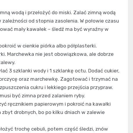
imną wodą i przełożyć do miski. Zalać zimną wodą
w zależności od stopnia zasolenia. W połowie czasu
bować mały kawałek – śledź ma być wyraźny w
pokroić w cienkie piórka albo półplasterki.
rki. Marchewka nie jest obowiązkowa, ale dobrze
zalewy.
ać 3 szklanki wody i 1 szklankę octu. Dodać cukier,
rz, gorczycę oraz marchewkę. Zagotować i trzymać na
rozpuszczenia cukru i lekkiego przejścia przypraw.
 musi być zimna przed zalaniem ryby.
ć ręcznikiem papierowym i pokroić na kawałki
h zbyt drobnych, bo po kilku dniach w zalewie
łożyć trochę cebuli, potem część śledzi, znów