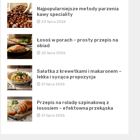
Najpopularniejsze metody parzenia
kawy speciality
23 lipca 2026
Łosoś w porach – prosty przepis na
obiad
22 lipca 2026
Sałatka z krewetkami i makaronem –
lekka i sycąca propozycja
21 lipca 2026
Przepis na roladę szpinakową z
łososiem – efektowna przekąska
21 lipca 2026