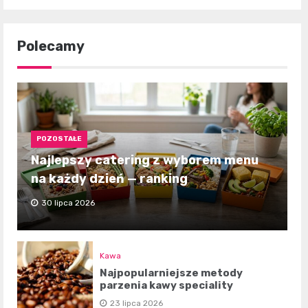
Polecamy
POZOSTAŁE
Najlepszy catering z wyborem menu
na każdy dzień — ranking
30 lipca 2026
Kawa
Najpopularniejsze metody
parzenia kawy speciality
23 lipca 2026