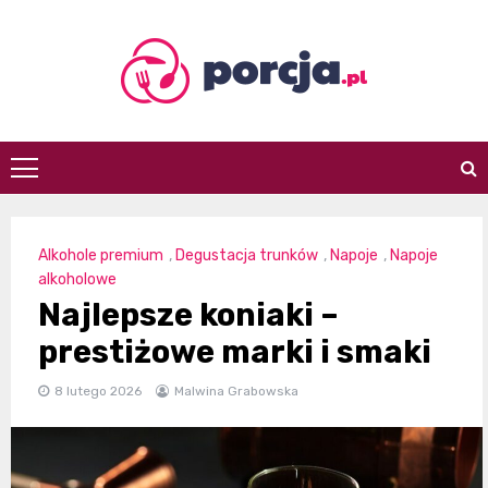
Skip
to
content
porcja.pl
Alkohole premium
,
Degustacja trunków
,
Napoje
,
Napoje
alkoholowe
Najlepsze koniaki –
prestiżowe marki i smaki
8 lutego 2026
Malwina Grabowska