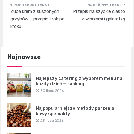
Nawigacja
Zupa krem z suszonych
Przepis na szybkie ciasto
wpisu
grzybów – przepis krok po
z wiśniami i galaretką
kroku
Najnowsze
Najlepszy catering z wyborem menu na
każdy dzień — ranking
30 lipca 2026
Najpopularniejsze metody parzenia
kawy speciality
23 lipca 2026