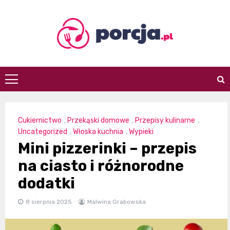
Skip
to
content
porcja.pl
Cukiernictwo
,
Przekąski domowe
,
Przepisy kulinarne
,
Uncategorized
,
Włoska kuchnia
,
Wypieki
Mini pizzerinki – przepis
na ciasto i różnorodne
dodatki
8 sierpnia 2025
Malwina Grabowska