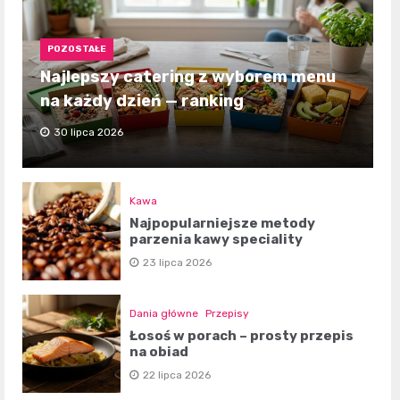
POZOSTAŁE
Najlepszy catering z wyborem menu
na każdy dzień — ranking
30 lipca 2026
Kawa
Najpopularniejsze metody
parzenia kawy speciality
23 lipca 2026
Dania główne
Przepisy
Łosoś w porach – prosty przepis
na obiad
22 lipca 2026