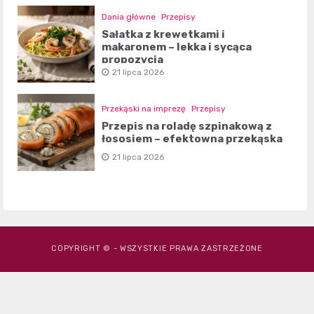
Dania główne
Przepisy
Sałatka z krewetkami i
makaronem – lekka i sycąca
propozycja
21 lipca 2026
Przekąski na imprezę
Przepisy
Przepis na roladę szpinakową z
łososiem – efektowna przekąska
21 lipca 2026
COPYRIGHT © - WSZYSTKIE PRAWA ZASTRZEŻONE