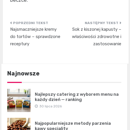
beczce.
Nawigacja
Najsmaczniejsze kremy
Sok z kiszonej kapusty –
wpisu
do tortów – sprawdzone
właściwości zdrowotne i
receptury
zastosowanie
Najnowsze
Najlepszy catering z wyborem menu na
każdy dzień — ranking
30 lipca 2026
Najpopularniejsze metody parzenia
kawy speciality