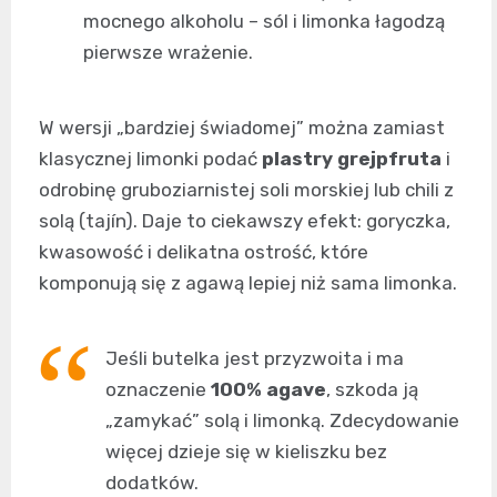
mocnego alkoholu – sól i limonka łagodzą
pierwsze wrażenie.
W wersji „bardziej świadomej” można zamiast
klasycznej limonki podać
plastry grejpfruta
i
odrobinę gruboziarnistej soli morskiej lub chili z
solą (tajín). Daje to ciekawszy efekt: goryczka,
kwasowość i delikatna ostrość, które
komponują się z agawą lepiej niż sama limonka.
Jeśli butelka jest przyzwoita i ma
oznaczenie
100% agave
, szkoda ją
„zamykać” solą i limonką. Zdecydowanie
więcej dzieje się w kieliszku bez
dodatków.