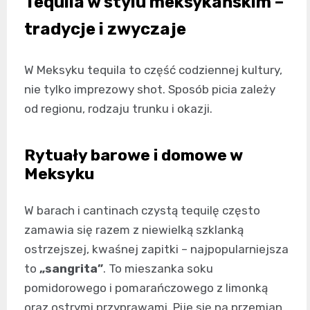
Tequila w stylu meksykańskim –
tradycje i zwyczaje
W Meksyku tequila to część codziennej kultury,
nie tylko imprezowy shot. Sposób picia zależy
od regionu, rodzaju trunku i okazji.
Rytuały barowe i domowe w
Meksyku
W barach i cantinach czystą tequilę często
zamawia się razem z niewielką szklanką
ostrzejszej, kwaśnej zapitki – najpopularniejsza
to
„sangrita”
. To mieszanka soku
pomidorowego i pomarańczowego z limonką
oraz ostrymi przyprawami. Pije się na przemian