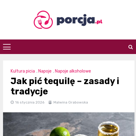
Skip
to
content
porcja.pl
Kultura picia
,
Napoje
,
Napoje alkoholowe
Jak pić tequilę – zasady i
tradycje
16 stycznia 2026
Malwina Grabowska