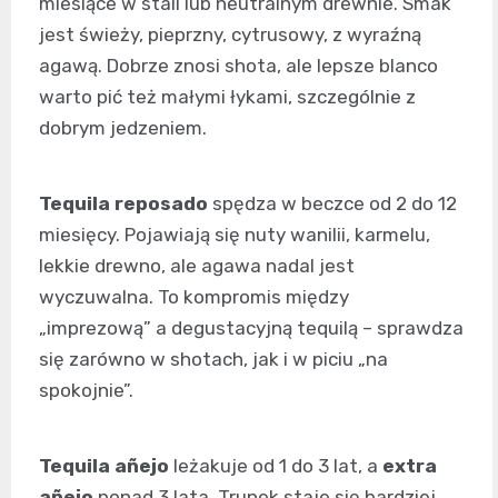
miesiące w stali lub neutralnym drewnie. Smak
jest świeży, pieprzny, cytrusowy, z wyraźną
agawą. Dobrze znosi shota, ale lepsze blanco
warto pić też małymi łykami, szczególnie z
dobrym jedzeniem.
Tequila reposado
spędza w beczce od 2 do 12
miesięcy. Pojawiają się nuty wanilii, karmelu,
lekkie drewno, ale agawa nadal jest
wyczuwalna. To kompromis między
„imprezową” a degustacyjną tequilą – sprawdza
się zarówno w shotach, jak i w piciu „na
spokojnie”.
Tequila añejo
leżakuje od 1 do 3 lat, a
extra
añejo
ponad 3 lata. Trunek staje się bardziej