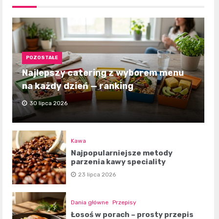
POZOSTAŁE
Najlepszy catering z wyborem menu
na każdy dzień — ranking
30 lipca 2026
Kawa
Najpopularniejsze metody
parzenia kawy speciality
23 lipca 2026
Dania główne
Przepisy
Łosoś w porach – prosty przepis