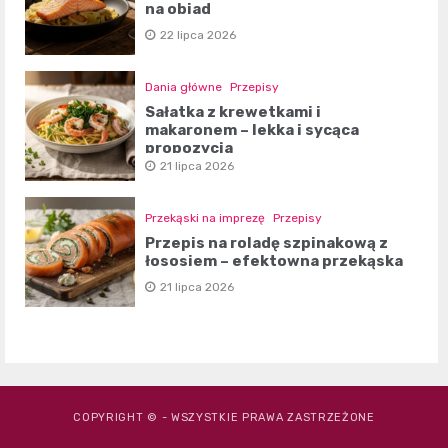
na obiad
22 lipca 2026
Dania główne
Przepisy
Sałatka z krewetkami i
makaronem – lekka i sycąca
propozycja
21 lipca 2026
Przekąski na imprezę
Przepisy
Przepis na roladę szpinakową z
łososiem – efektowna przekąska
21 lipca 2026
COPYRIGHT © - WSZYSTKIE PRAWA ZASTRZEŻONE