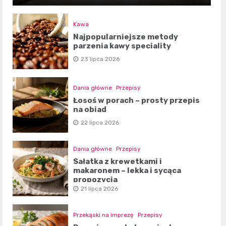
Kawa
Najpopularniejsze metody
parzenia kawy speciality
23 lipca 2026
Dania główne
Przepisy
Łosoś w porach – prosty przepis
na obiad
22 lipca 2026
Dania główne
Przepisy
Sałatka z krewetkami i
makaronem – lekka i sycąca
propozycja
21 lipca 2026
Przekąski na imprezę
Przepisy