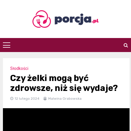
Skip
to
content
porcja.pl
Słodkości
Czy żelki mogą być
zdrowsze, niż się wydaje?
12 lutego 2024
Malwina Grabowska