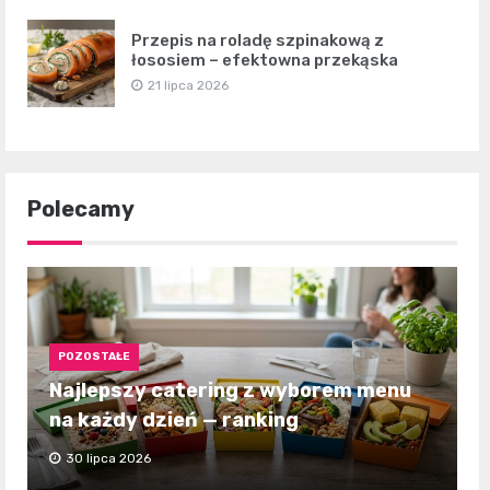
Przepis na roladę szpinakową z
łososiem – efektowna przekąska
21 lipca 2026
Polecamy
POZOSTAŁE
Najlepszy catering z wyborem menu
na każdy dzień — ranking
30 lipca 2026