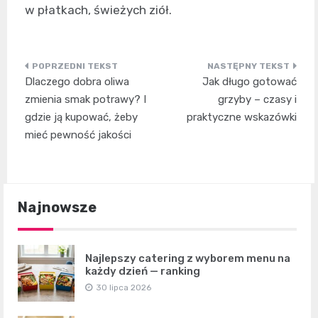
w płatkach, świeżych ziół.
Nawigacja
Dlaczego dobra oliwa
Jak długo gotować
wpisu
zmienia smak potrawy? I
grzyby – czasy i
gdzie ją kupować, żeby
praktyczne wskazówki
mieć pewność jakości
Najnowsze
Najlepszy catering z wyborem menu na
każdy dzień — ranking
30 lipca 2026