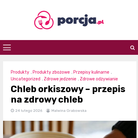
Skip
to
content
porcja.pl
Produkty
,
Produkty zbożowe
,
Przepisy kulinarne
,
Uncategorized
,
Zdrowe jedzenie
,
Zdrowe odżywianie
Chleb orkiszowy – przepis
na zdrowy chleb
24 lutego 2026
Malwina Grabowska