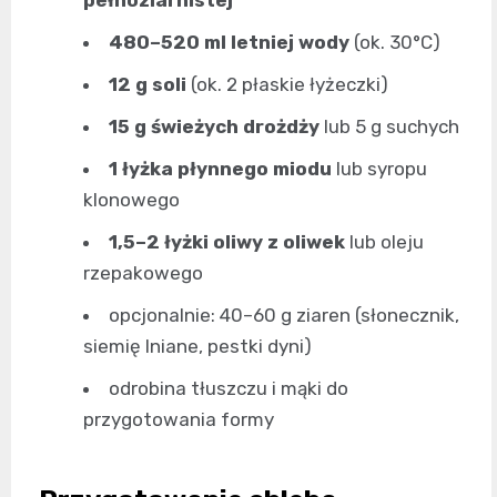
pełnoziarnistej
480–520 ml letniej wody
(ok. 30°C)
12 g soli
(ok. 2 płaskie łyżeczki)
15 g świeżych drożdży
lub 5 g suchych
1 łyżka płynnego miodu
lub syropu
klonowego
1,5–2 łyżki oliwy z oliwek
lub oleju
rzepakowego
opcjonalnie: 40–60 g ziaren (słonecznik,
siemię lniane, pestki dyni)
odrobina tłuszczu i mąki do
przygotowania formy