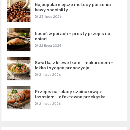
Najpopularniejsze metody parzenia
kawy speciality
23 lipca 2026
Łosoś w porach – prosty przepis na
obiad
22 lipca 2026
Sałatka z krewetkami i makaronem –
lekka i sycąca propozycja
21 lipca 2026
Przepis na roladę szpinakową z
łososiem – efektowna przekąska
21 lipca 2026