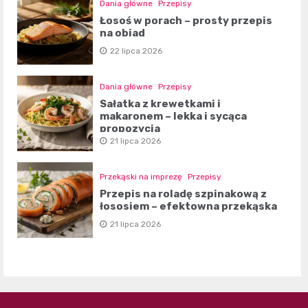
Dania główne
Przepisy
Łosoś w porach – prosty przepis
na obiad
22 lipca 2026
Dania główne
Przepisy
Sałatka z krewetkami i
makaronem – lekka i sycąca
propozycja
21 lipca 2026
Przekąski na imprezę
Przepisy
Przepis na roladę szpinakową z
łososiem – efektowna przekąska
21 lipca 2026