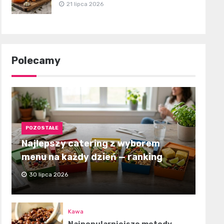
21 lipca 2026
Polecamy
POZOSTAŁE
Najlepszy catering z wyborem
menu na każdy dzień — ranking
30 lipca 2026
Kawa
Najpopularniejsze metody