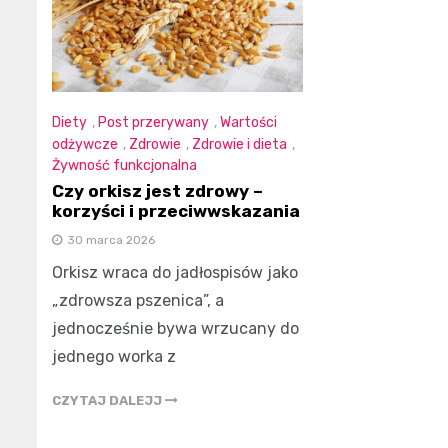
Diety
,
Post przerywany
,
Wartości
odżywcze
,
Zdrowie
,
Zdrowie i dieta
,
Żywność funkcjonalna
Czy orkisz jest zdrowy –
korzyści i przeciwwskazania
30 marca 2026
Orkisz wraca do jadłospisów jako
„zdrowsza pszenica”, a
jednocześnie bywa wrzucany do
jednego worka z
CZYTAJ DALEJJ