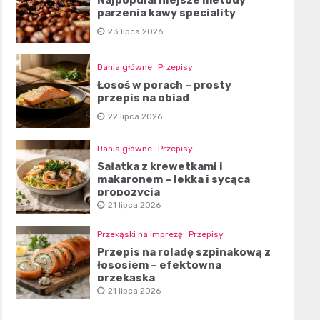
parzenia kawy speciality
23 lipca 2026
Dania główne
Przepisy
Łosoś w porach – prosty
przepis na obiad
22 lipca 2026
Dania główne
Przepisy
Sałatka z krewetkami i
makaronem – lekka i sycąca
propozycja
21 lipca 2026
Przekąski na imprezę
Przepisy
Przepis na roladę szpinakową z
łososiem – efektowna
przekąska
21 lipca 2026