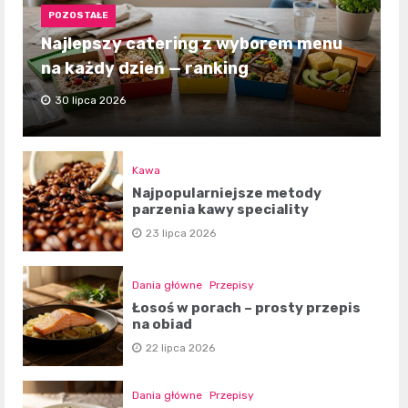
POZOSTAŁE
Najlepszy catering z wyborem menu
na każdy dzień — ranking
30 lipca 2026
Kawa
Najpopularniejsze metody
parzenia kawy speciality
23 lipca 2026
Dania główne
Przepisy
Łosoś w porach – prosty przepis
na obiad
22 lipca 2026
Dania główne
Przepisy