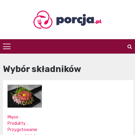
Skip
to
content
porcja.pl
Wybór składników
Mięso
,
Produkty
,
Przygotowanie