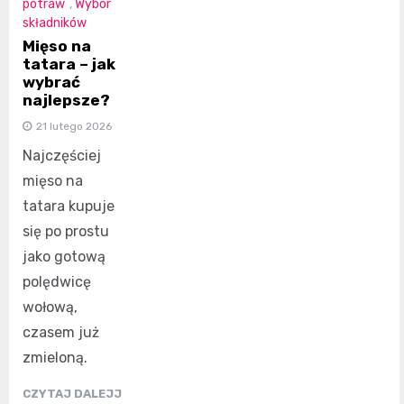
potraw
,
Wybór
składników
Mięso na
tatara – jak
wybrać
najlepsze?
21 lutego 2026
Najczęściej
mięso na
tatara kupuje
się po prostu
jako gotową
polędwicę
wołową,
czasem już
zmieloną.
CZYTAJ DALEJJ