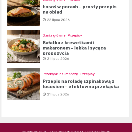
Łosoś w porach – prosty przepis
na obiad
22 lipca 2026
Dania główne
Przepisy
Sałatka z krewetkami i
makaronem – lekka i sycąca
propozycja
21 lipca 2026
Przekąski na imprezę
Przepisy
Przepis na roladę szpinakową z
łososiem – efektowna przekąska
21 lipca 2026