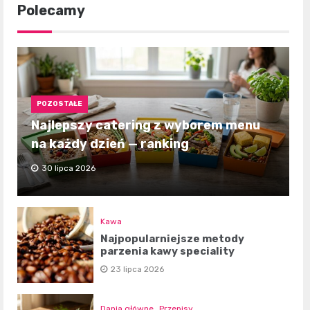
Polecamy
POZOSTAŁE
Najlepszy catering z wyborem menu
na każdy dzień — ranking
30 lipca 2026
Kawa
Najpopularniejsze metody
parzenia kawy speciality
23 lipca 2026
Dania główne
Przepisy