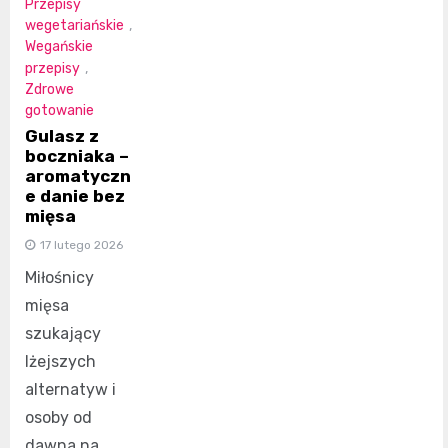
Przepisy
wegetariańskie
,
Wegańskie
przepisy
,
Zdrowe
gotowanie
Gulasz z
boczniaka –
aromatyczn
e danie bez
mięsa
17 lutego 2026
Miłośnicy
mięsa
szukający
lżejszych
alternatyw i
osoby od
dawna na