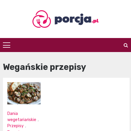
Skip
to
content
porcja.pl
Wegańskie przepisy
Dania
wegetariańskie
,
Przepisy
,