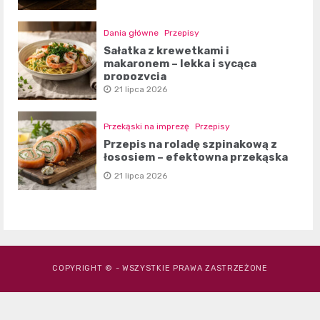
Dania główne
Przepisy
Sałatka z krewetkami i
makaronem – lekka i sycąca
propozycja
21 lipca 2026
Przekąski na imprezę
Przepisy
Przepis na roladę szpinakową z
łososiem – efektowna przekąska
21 lipca 2026
COPYRIGHT © - WSZYSTKIE PRAWA ZASTRZEŻONE