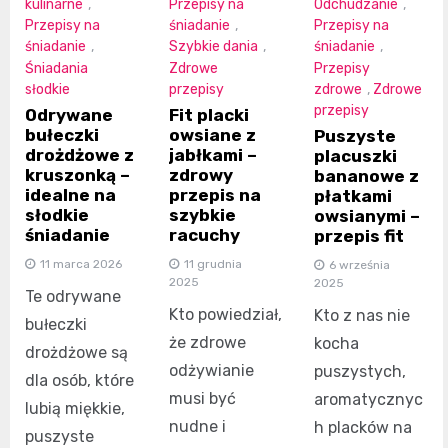
kulinarne
,
Przepisy na
Odchudzanie
,
Przepisy na
śniadanie
,
Przepisy na
śniadanie
,
Szybkie dania
,
śniadanie
,
Śniadania
Zdrowe
Przepisy
słodkie
przepisy
zdrowe
,
Zdrowe
przepisy
Odrywane
Fit placki
bułeczki
owsiane z
Puszyste
drożdżowe z
jabłkami –
placuszki
kruszonką –
zdrowy
bananowe z
idealne na
przepis na
płatkami
słodkie
szybkie
owsianymi –
śniadanie
racuchy
przepis fit
11 marca 2026
11 grudnia
6 września
2025
2025
Te odrywane
Kto powiedział,
Kto z nas nie
bułeczki
że zdrowe
kocha
drożdżowe są
odżywianie
puszystych,
dla osób, które
musi być
aromatycznyc
lubią miękkie,
nudne i
h placków na
puszyste