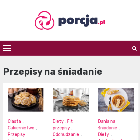
Skip
to
content
porcja.pl
Przepisy na śniadanie
Ciasta
,
Diety
,
Fit
Dania na
Cukiernictwo
,
przepisy
,
śniadanie
,
Przepisy
Odchudzanie
,
Diety
,