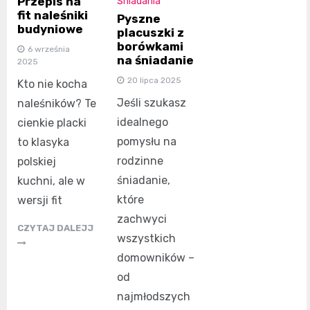
Przepis na
Śniadania
fit naleśniki
Pyszne
budyniowe
placuszki z
borówkami
6 września
na śniadanie
2025
20 lipca 2025
Kto nie kocha
Jeśli szukasz
naleśników? Te
idealnego
cienkie placki
pomysłu na
to klasyka
rodzinne
polskiej
śniadanie,
kuchni, ale w
które
wersji fit
zachwyci
CZYTAJ DALEJJ
wszystkich
domowników –
od
najmłodszych