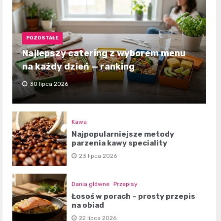
POZOSTAŁE
Najlepszy catering z wyborem menu
na każdy dzień — ranking
30 lipca 2026
Kawa
Najpopularniejsze metody
parzenia kawy speciality
23 lipca 2026
Dania główne
Przepisy
Łosoś w porach – prosty przepis
na obiad
22 lipca 2026