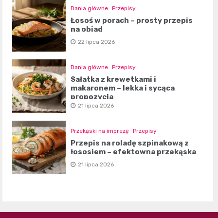
Dania główne
Przepisy
Łosoś w porach – prosty przepis
na obiad
22 lipca 2026
Dania główne
Przepisy
Sałatka z krewetkami i
makaronem – lekka i sycąca
propozycja
21 lipca 2026
Przekąski na imprezę
Przepisy
Przepis na roladę szpinakową z
łososiem – efektowna przekąska
21 lipca 2026