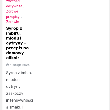
Wartości
odżywcze
,
Zdrowe
przepisy
,
Zdrowie
Syrop z
imbiru,
miodu i
cytryny –
przepis na
domowy
eliksir
4 lutego 2026
Syrop z imbiru,
miodu i
cytryny
zaskoczy
intensywności
ą smaku i