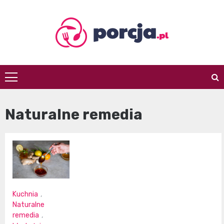
Skip
to
content
porcja.pl
Naturalne remedia
Kuchnia
,
Naturalne
remedia
,