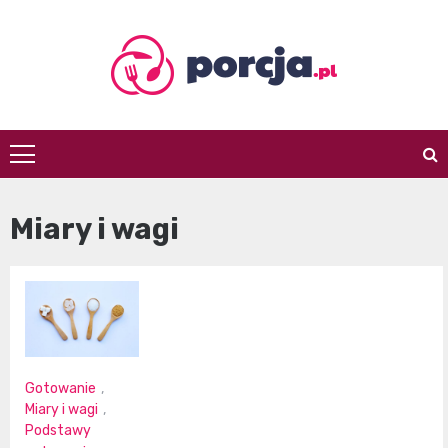
Skip
to
content
porcja.pl
Miary i wagi
Gotowanie
,
Miary i wagi
,
Podstawy