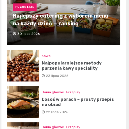
POZOSTAŁE
Najlepszy catering z wyborem menu
na każdy dzień — ranking
30 lipca 2026
Kawa
Najpopularniejsze metody
parzenia kawy speciality
23 lipca 2026
Dania główne
Przepisy
Łosoś w porach – prosty przepis
na obiad
22 lipca 2026
Dania główne
Przepisy