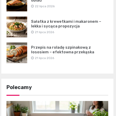
obiad
22 lipca 2026
Sałatka z krewetkami i makaronem –
lekka i sycąca propozycja
21 lipca 2026
Przepis na roladę szpinakową z
łososiem – efektowna przekąska
21 lipca 2026
Polecamy