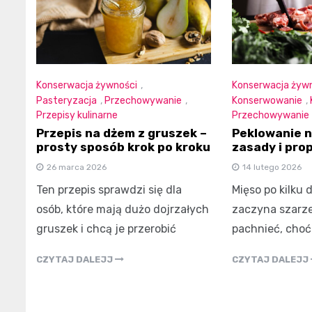
Konserwacja żywności
,
Konserwacja żyw
Pasteryzacja
,
Przechowywanie
,
Konserwowanie
,
Przepisy kulinarne
Przechowywanie
Przepis na dżem z gruszek –
Peklowanie n
prosty sposób krok po kroku
zasady i prop
26 marca 2026
14 lutego 2026
Ten przepis sprawdzi się dla
Mięso po kilku
osób, które mają dużo dojrzałych
zaczyna szarze
gruszek i chcą je przerobić
pachnieć, choć
CZYTAJ DALEJJ
CZYTAJ DALEJJ