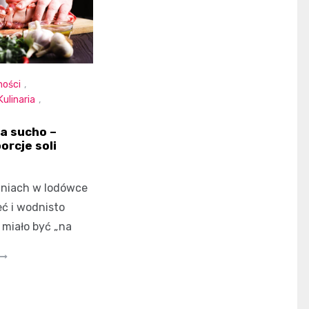
ności
,
Kulinaria
,
a sucho –
orcje soli
 dniach w lodówce
ć i wodnisto
 miało być „na