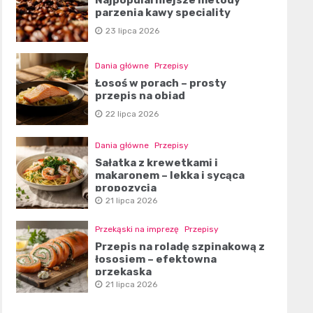
parzenia kawy speciality
23 lipca 2026
Dania główne
Przepisy
Łosoś w porach – prosty
przepis na obiad
22 lipca 2026
Dania główne
Przepisy
Sałatka z krewetkami i
makaronem – lekka i sycąca
propozycja
21 lipca 2026
Przekąski na imprezę
Przepisy
Przepis na roladę szpinakową z
łososiem – efektowna
przekąska
21 lipca 2026