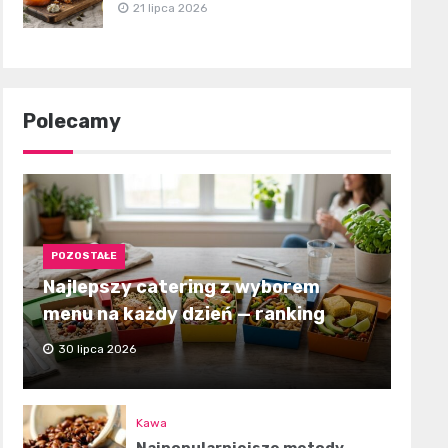
21 lipca 2026
Polecamy
POZOSTAŁE
Najlepszy catering z wyborem
menu na każdy dzień — ranking
30 lipca 2026
Kawa
Najpopularniejsze metody