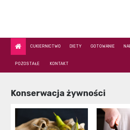
Skip
to
content
CUKIERNICTWO
DIETY
GOTOWANIE
NA
POZOSTAŁE
KONTAKT
Konserwacja żywności