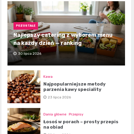
POZOSTAŁE
Najlepszy catering z wyborem menu
na każdy dzień — ranking
30 lipca 2026
Kawa
Najpopularniejsze metody
parzenia kawy speciality
23 lipca 2026
Dania główne
Przepisy
Łosoś w porach – prosty przepis
na obiad