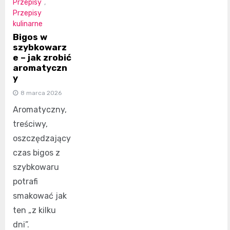
Przepisy
,
Przepisy
kulinarne
Bigos w
szybkowarz
e – jak zrobić
aromatyczn
y
8 marca 2026
Aromatyczny,
treściwy,
oszczędzający
czas bigos z
szybkowaru
potrafi
smakować jak
ten „z kilku
dni”.