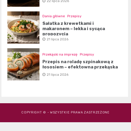
22 lipca 2026
Dania główne
Przepisy
Sałatka z krewetkami i
makaronem – lekka i sycąca
propozycja
21 lipca 2026
Przekąski na imprezę
Przepisy
Przepis na roladę szpinakową z
łososiem – efektowna przekąska
21 lipca 2026
COPYRIGHT © - WSZYSTKIE PRAWA ZASTRZEŻONE