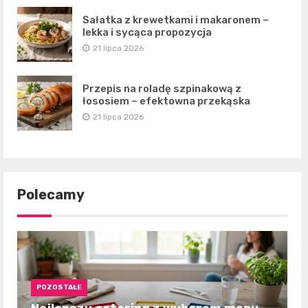
Sałatka z krewetkami i makaronem –
lekka i sycąca propozycja
21 lipca 2026
Przepis na roladę szpinakową z
łososiem – efektowna przekąska
21 lipca 2026
Polecamy
POZOSTAŁE