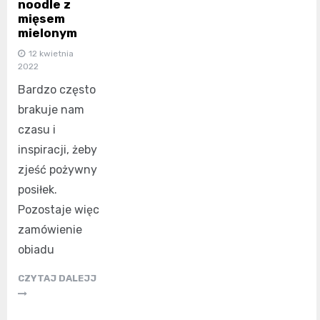
noodle z
mięsem
mielonym
12 kwietnia
2022
Bardzo często
brakuje nam
czasu i
inspiracji, żeby
zjeść pożywny
posiłek.
Pozostaje więc
zamówienie
obiadu
CZYTAJ DALEJJ