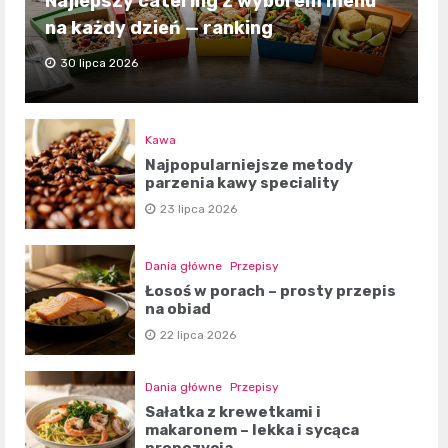
Najlepszy catering z wyborem menu
na każdy dzień — ranking
30 lipca 2026
Kawa
Najpopularniejsze metody
parzenia kawy speciality
23 lipca 2026
Dania główne
Przepisy
Łosoś w porach – prosty przepis
na obiad
22 lipca 2026
Dania główne
Przepisy
Sałatka z krewetkami i
makaronem – lekka i sycąca
propozycja