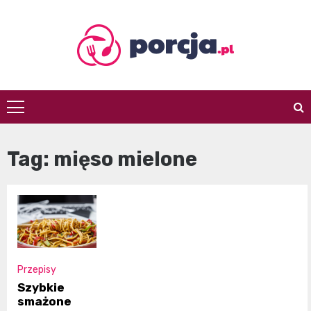
Skip
to
content
porcja.pl
Tag:
mięso mielone
Przepisy
Szybkie
smażone